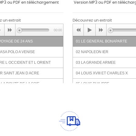
MP3 ou PDF en téléchargement
Version MP3 ou PDF en télécha
 un extrait
Découvrez un extrait
00:00
 VOYAGE DE 24 ANS
01 LE GENERAL BONAPARTE
 CASA POLO A VENISE
02 NAPOLEON IER
TRE L OCCIDENT ET L ORIENT
03 LA GRANDE ARMEE
UR SAINT JEAN D ACRE
04 LOUIS XVIII ET CHARLES X
R LA ROUTE DE LA SOIE
05 LOUIS PHILIPPE
 PETIT-FILS DE GENGIS KHAN
06 NAPOLEON III
LA COUR DE KUBILAI KHAN
07 LA GUERRE DE 1870
S ENQUETES DE MARCO POLO
08 LA IIIE REPUBLIQUE
 LIVRE DES MERVEILLES
09 LA GRANDE GUERRE