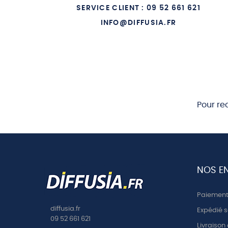
10 La Saint-Hubert
10 - PI
SERVICE CLIENT : 09 52 661 621
11 Le Cor
11 - EM
INFO@DIFFUSIA.FR
12 Ma Petite Jeannette
12 - AT
13 Que ne suis-je la fougere (instrumental)
13 - LE
14 Les Greves
14 - LA
15 Les Cosaques
15 - LE
Pour re
16 Le Clan
17 Les Gars de Locmine
18 L'enfant au coeur d'or
19 Melodie (instrumental)
NOS E
20 Zer noz
Paiement 
21 Ma Franzez (instrumental)
diffusia.fr
Expédié s
22 Ar Vatezh vihan
09 52 661 621
Livraison