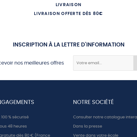
ERRES PRECIEUSES ET EPICES
10 LA FIN DE LA IIIE REPUBLIQUE
LIVRAISON
PEREUR DE CHINE
11 LA SECONDE GUERRE MONDI
LIVRAISON OFFERTE DÈS 80€
TAQUE PAR DES BRIGANDS
12 JUSQU A NOS JOURS
 DINER DE DIAMANTS
 MURAILLE DE CHINE
INSCRIPTION À LA LETTRE D'INFORMATION
 MARIAGE AVEC DONATA
cevoir nos meilleures offres
NGAGEMENTS
NOTRE SOCIÉTÉ
100 % sécurisé
Consulter notre catalogue intera
ous 48 heures
Dans la presse
 gratuite dès 80 € (France
Vente dans votre école