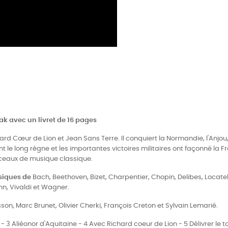
ak avec un livret de 16 pages
rd Cœur de Lion et Jean Sans Terre. Il conquiert la Normandie, l'Anjou, 
t le long règne et les importantes victoires militaires ont façonné la 
rceaux de musique classique.
usiques de
Bach, Beethoven, Bizet, Charpentier, Chopin, Delibes, Locatel
, Vivaldi et Wagner.
on, Marc Brunet, Olivier Cherki, François Creton et Sylvain Lemarié.
ns - 3 Aliéonor d'Aquitaine - 4 Avec Richard coeur de Lion - 5 Délivrer 