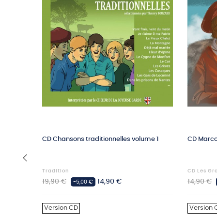
CD Chansons traditionnelles volume 1
CD Marco
Tradition
CD Les Gr
‹
Prix
Prix
Prix
19,90 €
14,90 €
14,90 €
-5,00 €
habituel
habituel
Version CD
Version 