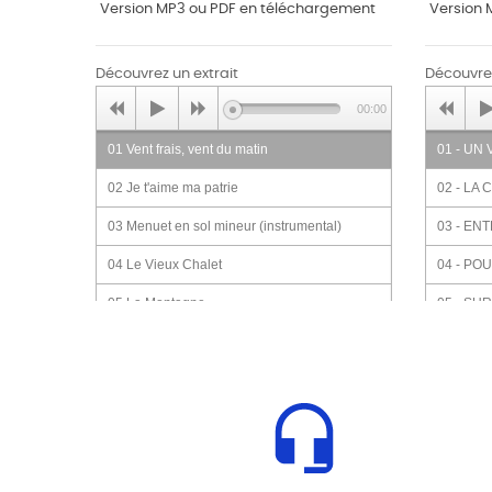
Version MP3 ou PDF en téléchargement
Version 
Découvrez un extrait
Découvrez
00:00
01 Vent frais, vent du matin
01 - UN
02 Je t'aime ma patrie
02 - LA
03 Menuet en sol mineur (instrumental)
03 - EN
04 Le Vieux Chalet
04 - PO
05 La Montagne
05 - SU
06 Deja mal mariee
06 - LE
07 Dans les prisons de Nantes
07 - A 
08 Fleur d'epine
08 - LE
09 Le Cygne de Monfort
09 - LE