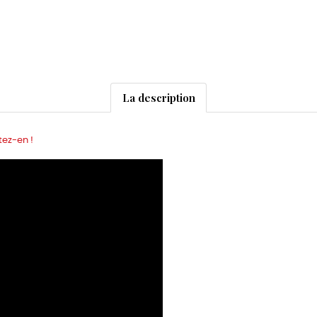
La description
tez-en !