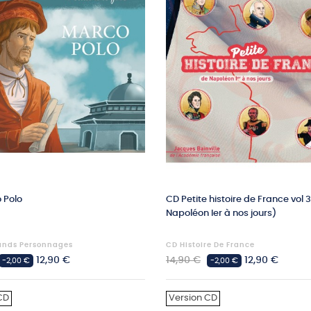
 Polo
CD Petite histoire de France vol 
Napoléon Ier à nos jours)
ands Personnages
CD Histoire De France
Prix
Prix
Prix
12,90 €
14,90 €
12,90 €
-2,00 €
-2,00 €
habituel
CD
Version CD