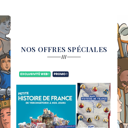
NOS OFFRES SPÉCIALES
EXCLUSIVITÉ WEB !
PROMO !
EXC