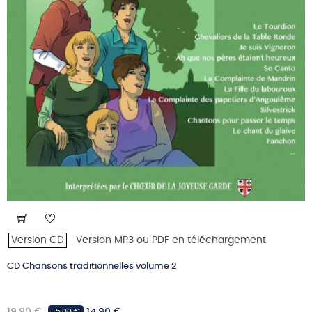
Version CD
Version MP3 ou PDF en téléchargement
CD Chansons traditionnelles volume 2
Prix
Prix
19,90 €
14,90 €
-5,00 €