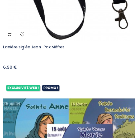
Lanière siglée Jean-Pax Méfret
Prix
6,90 €
EXCLUSIVITÉ WEB !
PROMO !