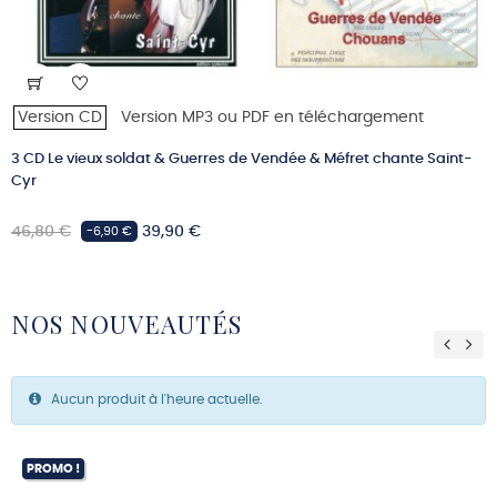
Version CD
Version MP3 ou PDF en téléchargement
3 CD Le vieux soldat & Guerres de Vendée & Méfret chante Saint-
Cyr
Prix
Prix
46,80 €
39,90 €
-6,90 €
habituel
NOS NOUVEAUTÉS
Previ
Ne
Aucun produit à l'heure actuelle.
PROMO !