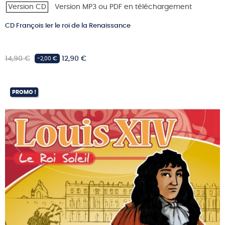
Version CD
Version MP3 ou PDF en téléchargement
CD François Ier le roi de la Renaissance
Prix
Prix
14,90 €
12,90 €
-2,00 €
habituel
PROMO !