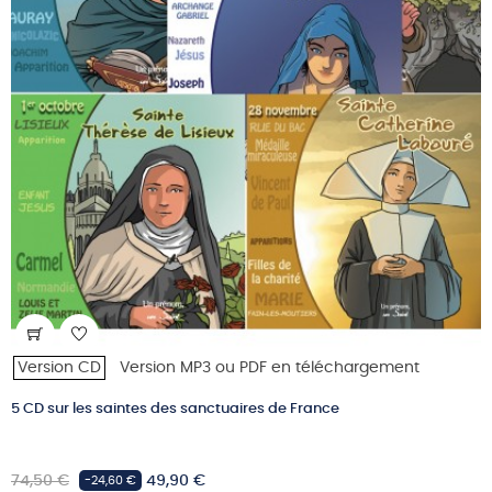
Version CD
Version MP3 ou PDF en téléchargement
5 CD sur les saintes des sanctuaires de France
Prix
Prix
74,50 €
49,90 €
-24,60 €