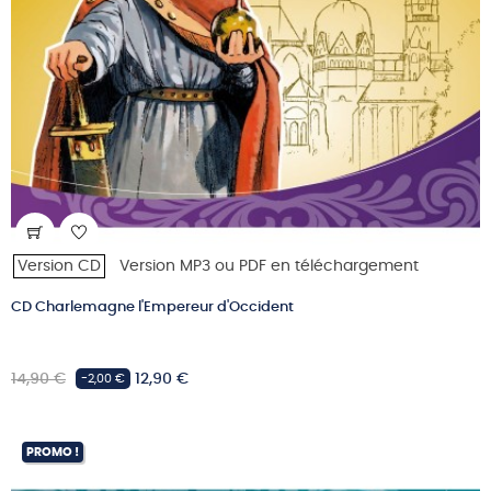
Version CD
Version MP3 ou PDF en téléchargement
CD Charlemagne l'Empereur d'Occident
Prix
Prix
14,90 €
12,90 €
-2,00 €
habituel
PROMO !