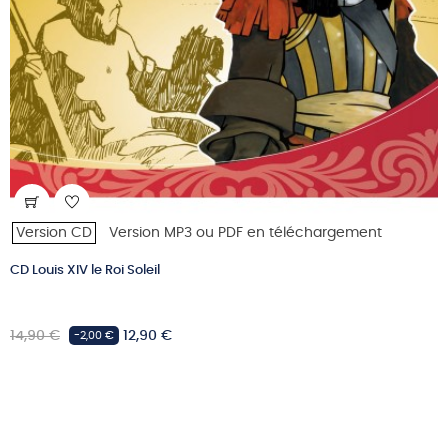
Version CD
Version MP3 ou PDF en téléchargement
CD Louis XIV le Roi Soleil
Prix
Prix
14,90 €
12,90 €
-2,00 €
habituel