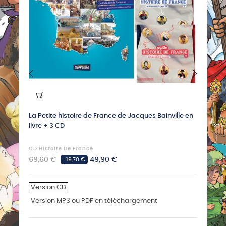
‹
›
La Petite histoire de France de Jacques Bainville en
7 CD 
livre + 3 CD
Chant
CD Histoire De France
Tradi
Prix
Prix
Prix
69,60 €
49,90 €
159,2
-19,70 €
habituel
habit
Version CD
Vers
Version MP3 ou PDF en téléchargement
Vers