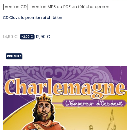
Version CD
Version MP3 ou PDF en téléchargement
CD Clovis le premier roi chrétien
Prix
Prix
14,90 €
12,90 €
-2,00 €
habituel
PROMO !