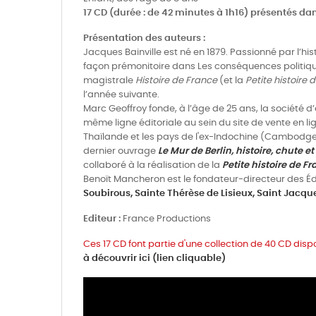
17 CD (durée : de 42 minutes à 1h16) présentés dan
Présentation des auteurs :
Jacques Bainville est né en 1879. Passionné par l’his
façon prémonitoire dans Les conséquences politiqu
magistrale
Histoire de France
(et la
Petite histoire 
l’année suivante.
Marc Geoffroy fonde, à l’âge de 25 ans, la société d
même ligne éditoriale au sein du site de vente en lig
Thaïlande et les pays de l'ex-Indochine (Cambodge,
dernier ouvrage
Le Mur de Berlin, histoire, chute e
collaboré à la réalisation de la
Petite histoire de F
Benoït Mancheron est le fondateur-directeur des Éd
Soubirous,
Sainte Thérèse de Lisieux,
Saint Jacqu
Editeur :
France Productions
Ces 17 CD font partie d'une collection de 40 CD dispo
à découvrir ici (lien cliquable)