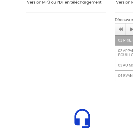
Version MP3 ou PDF en téléchargement
Version 
Découvrez
01 PRIE
02 APP
BOUILL
03 AU 
04 EVAN
05 AVEC
06 PORT
FRANSI
07 CON
08 LE M
09 LE S