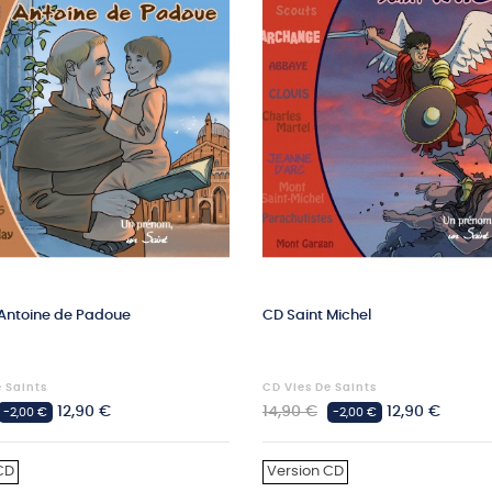
 Antoine de Padoue
CD Saint Michel
e Saints
CD Vies De Saints
Prix
Prix
Prix
12,90 €
14,90 €
12,90 €
-2,00 €
-2,00 €
habituel
CD
Version CD