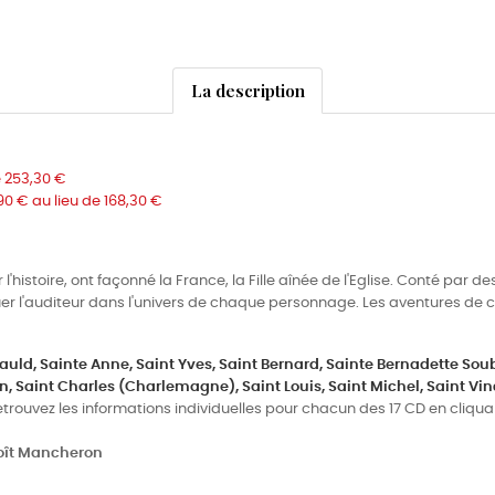
La description
e 253,30 €
90 € au lieu de 168,30 €
'histoire, ont façonné la France, la Fille aînée de l'Eglise. Conté par d
oluer l'auditeur dans l'univers de chaque personnage. Les aventures de
auld,
Sainte Anne,
Saint Yves,
Saint Bernard,
Sainte Bernadette Soub
n,
Saint Charles (Charlemagne),
Saint Louis,
Saint Michel,
Saint Vin
etrouvez les informations individuelles pour chacun des 17 CD en cliquant
noît Mancheron