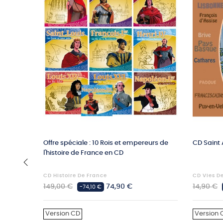
Offre spéciale : 10 Rois et empereurs de
CD Saint
l'histoire de France en CD
CD Histoire De France
CD Vies D
‹
Prix
Prix
Prix
149,00 €
74,90 €
14,90 €
-74,10 €
habituel
habituel
Version CD
Version 