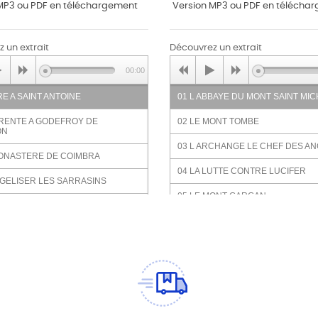
MP3 ou PDF en téléchargement
Version MP3 ou PDF en télécha
 un extrait
Découvrez un extrait
00:00
RE A SAINT ANTOINE
01 L ABBAYE DU MONT SAINT MI
ARENTE A GODEFROY DE
02 LE MONT TOMBE
ON
03 L ARCHANGE LE CHEF DES A
MONASTERE DE COIMBRA
04 LA LUTTE CONTRE LUCIFER
GELISER LES SARRASINS
05 LE MONT GARGAN
 FRANCOIS D ASSISE
06 LE 29 SEPTEMBRE
ER LA PAROLE DES
SCAINS
07 LE BAPTEME DE CLOVIS
TRE LES HERETIQUES
08 AVEC CHARLES MARTEL
ARTEAU DE DIEU
09 AVEC JEANNE D ARC
AINT PATRON DES ETOURDIS