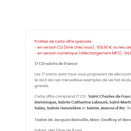
Profitez de cette offre spéciale :
- en version CD (livré chez vous) : 159,90 € au lieu d
-
en version numérique (téléchargement MP3) :
94,
17 CD saints de France
Les 17 saints dont nous vous proposons de découvrir l
le récit de ces merveilleux exemples de vie fait év
grands.
Cette offre comprend 17 CD :
Saint Charles de Fouc
Dominique,
Sainte Catherine Labouré,
Saint Marti
Sales,
Sainte Geneviève
et
Sainte Jeanne d'Arc
. R
Textes de Jacques Bainville, Marc Geoffroy et Be
Enfant, dès l'âge de 8 ans