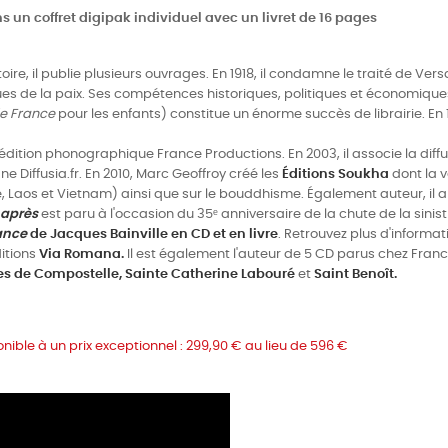
s un coffret digipak individuel avec un livret de 16 pages
toire, il publie plusieurs ouvrages. En 1918, il condamne le traité de Ve
es de la paix. Ses compétences historiques, politiques et économiq
de France
pour les enfants) constitue un énorme succès de librairie. En 1
’édition phonographique France Productions. En 2003, il associe la diff
ne Diffusia.fr. En 2010, Marc Geoffroy créé les
Éditions Soukha
dont la v
 Laos et Vietnam) ainsi que sur le bouddhisme. Également auteur, il a
t après
est paru à l'occasion du 35ᵉ anniversaire de la chute de la sin
rance
de Jacques Bainville en CD et en livre
. Retrouvez plus d'informati
itions
Via Romana.
Il est également l'auteur de 5 CD parus chez Franc
es de Compostelle,
Sainte Catherine Labouré
et
Saint Benoît.
nible à un prix exceptionnel : 299,90 € au lieu de 596 €