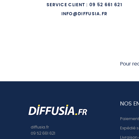
SERVICE CLIENT : 09 52 661 621
10 AU P
INFO@DIFFUSIA.FR
11 UN E
12 LE D
13 LE 
14 LE 13
Pour re
15 CANO
NOS E
Paiement 
diffusia.fr
Expédié s
09 52 661 621
Livraison