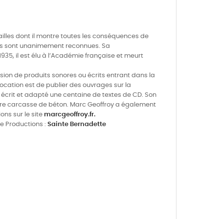
rsailles dont il montre toutes les conséquences de
ues sont unanimement reconnues. Sa
935, il est élu à l’Académie française et meurt
usion de produits sonores ou écrits entrant dans la
ocation est de publier des ouvrages sur la
 écrit et adapté une centaine de textes de CD. Son
istre carcasse de béton. Marc Geoffroy a également
ons sur le site
marcgeoffroy.fr.
e Productions :
Sainte Bernadette