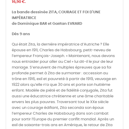
16,90 €.
La bande dessinée ZITA, COURAGE ET FOI D'UNE
IMPÉRATRICE
de Dominique BAR et Gaëtan EVRARD
Dès 9 ans
Qui était Zita, la dernière impératrice d’Autriche ? Elle
épouse en 1911, Charles de Habsbourg, petit-neveu de
l’empereur François-Joseph. « Maintenant, nous devons
nous entraider pour aller au Ciel » lui dit-il le jour de leur
mariage. S’ensuivent de multiples épreuves que sa foi
profonde permet à Zita de surmonter : accession au
trône en 1916, exil et pauvreté à partir de 1919, veuvage en
1922 alors qu’elle n’a que 30 ans et porte son huitième
enfant. Modèle de piété et de fidélité conjugale, Zita fut
aussi une éducatrice chrétienne et une âme charitable
envers les plus pauvres. Traversant tout le XXe siècle
avec un courage édifiant, Zita seconda son époux
l’empereur Charles de Habsbourg dans son combat
pour sortir l’Europe du premier conflit mondial. Après un
exil de soixante-trois ans en Amérique, le retour de Zita