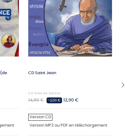
 (de
CD Saint Jean
La légen
de la Ta
CD Vies De Saints
BD Et CD 
›
Prix
Prix
Prix
14,90 €
12,90 €
59,60 €
-2,00 €
habituel
habituel
Version CD
Version
rgement
Version MP3 ou PDF en téléchargement
Version