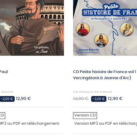
Paul
CD Petite histoire de France vol 1
Vercingétorix à Jeanne d'Arc)
e Saints
CD Histoire De France
Prix
Prix
Prix
12,90 €
14,90 €
12,90 €
-2,00 €
-2,00 €
habituel
CD
Version CD
MP3 ou PDF en téléchargement
Version MP3 ou PDF en télécha