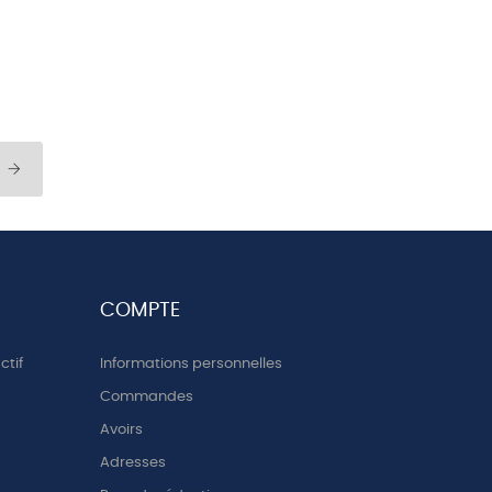
communes
11 DIEU EST AMOUR
12 JEAN UN PRENOM DES VALEURS
COMPTE
ctif
Informations personnelles
Commandes
Avoirs
Adresses