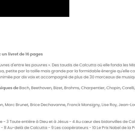
 un livret de 16 pages
res d'entre les pauvres ». Des taudis de Calcutta où elle fonda les Mis
resa, petite par la taille mais grande par la formidable énergie qu'elle c
est animée par dix voix et accompagné de plus de 30 morceaux de musiq
usiques de
Bach, Beethoven, Bizet, Brahms, Charpentier, Chopin, Corelli
on, Marc Brunet, Brice Dechavanne, Franck Monsigny, Lise Roy, Jean-Lou
te - 3 Toute entière à Dieu et à Jésus - 4 Au cœur des bidonvilles de Ca
 8 Au-delà de Calcutta - 9 Les coopérateurs - 10 Le Prix Nobel de la P