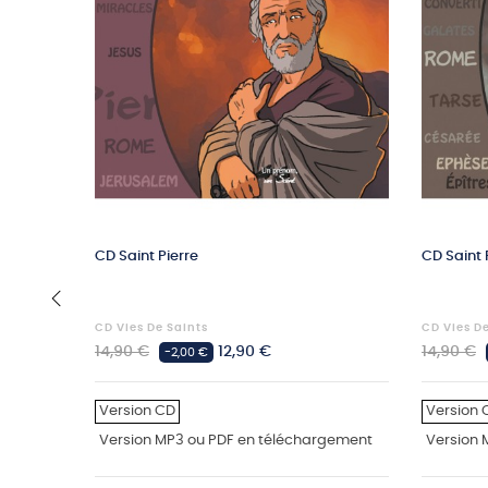
CD Saint Pierre
CD Saint 
CD Vies De Saints
CD Vies D
‹
Prix
Prix
Prix
14,90 €
12,90 €
14,90 €
-2,00 €
habituel
habituel
Version CD
Version 
Version MP3 ou PDF en téléchargement
Version 