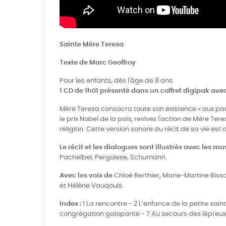
Sainte Mère Teresa
Texte de Marc Geoffroy
Pour les enfants, dès l'âge de 8 ans
1 CD de 1h01 présenté dans un coffret digipak avec
Mère Teresa consacra toute son existence « aux pauv
le prix Nobel de la paix, revivez l'action de Mère Te
religion. Cette version sonore du récit de sa vie 
Le récit et les dialogues sont illustrés avec les m
Pachelbel, Pergolese, Schumann.
Avec les voix de
Chloé Berthier, Marie-Martine Biss
et Hélène Vauqouis.
Index :
1 La rencontre - 2 L’enfance de la petite sain
congrégation galopante - 7 Au secours des lépreux -