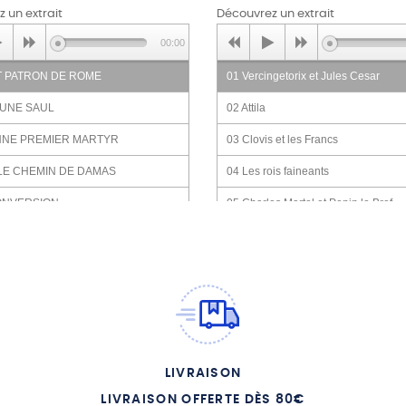
 un extrait
Découvrez un extrait
00:00
T PATRON DE ROME
01 Vercingetorix et Jules Cesar
EUNE SAUL
02 Attila
ENNE PREMIER MARTYR
03 Clovis et les Francs
LE CHEMIN DE DAMAS
04 Les rois faineants
CONVERSION
05 Charles Martel et Pepin le Bref
 BARNABE A ANTIOCHE
06 Charlemagne l empereur a la ba
fleurie
 DEVIENT PAUL
07 Robert le Fort
ENCONTRE AVEC LES GALATES
08 Hugues Capet
EPITRES AUX CORINTHIENS
09 Le pieux Robert
MPRISONNEMENT A CESAREE
LIVRAISON
10 Les Croisades
ON CONDAMNE PAUL
LIVRAISON OFFERTE DÈS 80€