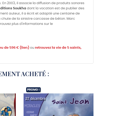
En 2003, il associe la diffusion de produits sonores
Éditions Soukha
dont la vocation est de publier des
ent auteur, il a écrit et adapté une centaine de
a chute de la sinistre carcasse de béton. Marc
trouvez plus d'informations sur le
eu de 596 € (lien)
ou
retrouvez la vie de 5 saints,
EMENT ACHETÉ :
PROMO !
EXCLUSI