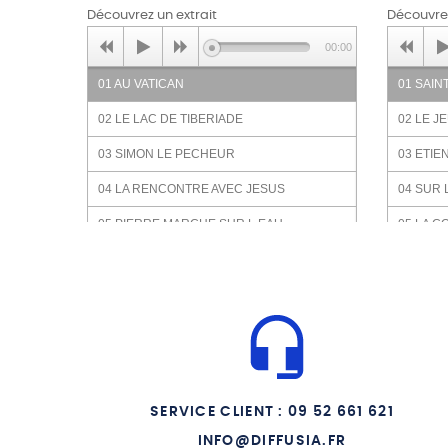
Découvrez un extrait
Découvrez
00:00
01 AU VATICAN
01 SAIN
02 LE LAC DE TIBERIADE
02 LE J
03 SIMON LE PECHEUR
03 ETI
04 LA RENCONTRE AVEC JESUS
04 SUR 
05 PIERRE MARCHE SUR L EAU
05 LA 
06 LES DOUZE APOTRES
06 AVEC
07 LE MARTYR A JERUSALEM
07 SAUL
08 LE SAINT ESPRIT
08 LA R
09 DES CONVERSIONS PAR MILIERS
09 LES 
10 LA FUITE A ROME
10 L E
SERVICE CLIENT : 09 52 661 621
11 MIS A MORT PAR NERON
11 NER
INFO@DIFFUSIA.FR