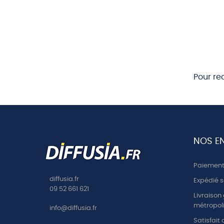
12 LE TRONE DE SAINT PIERRE
12 SAIN
ROME
21069 Saint
21072 La Bible Ancien Testa
Pour re
NOS E
Paiement 
diffusia.fr
Expédié s
09 52 661 621
Livraison
métropoli
info@diffusia.fr
Satisfait