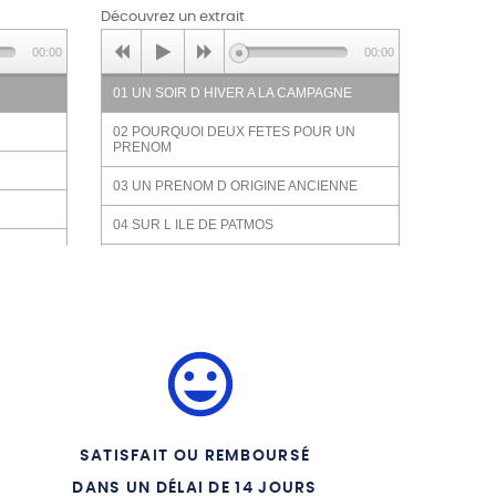
Découvrez un extrait
00:00
00:00
01 UN SOIR D HIVER A LA CAMPAGNE
02 POURQUOI DEUX FETES POUR UN
PRENOM
03 UN PRENOM D ORIGINE ANCIENNE
04 SUR L ILE DE PATMOS
05 SUR LES BERGES DU LAC DE
TIBERIADE
rbe
06 LA TRANSFIGURATION
07 LA MULTIPLICATION DES PAINS
08 JESUS CHANGE L EAU EN VIN
09 L APOTRE PREFERE DU CHRIST
SATISFAIT OU REMBOURSÉ
10 AVEC LA VIERGE MARIE
DANS UN DÉLAI DE 14 JOURS