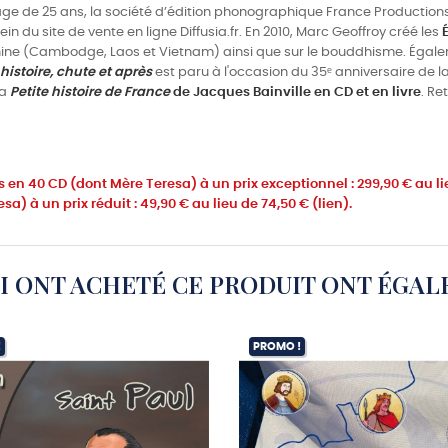
âge de 25 ans, la société d’édition phonographique France Productions. 
in du site de vente en ligne Diffusia.fr. En 2010, Marc Geoffroy créé les
chine (Cambodge, Laos et Vietnam) ainsi que sur le bouddhisme. Égalem
 histoire, chute et après
est paru à l'occasion du 35ᵉ anniversaire de l
la
Petite histoire de France
de Jacques Bainville en CD et en livre
. Re
 en 40 CD (dont Mère Teresa) à un prix exceptionnel : 299,90 € au li
a) à un prix réduit : 49,90 € au lieu de 74,50 € (lien).
UI ONT ACHETÉ CE PRODUIT ONT ÉGAL
!
PROMO !