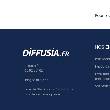
Pour re
NOS E
Paiement 
diffusia.fr
Expédié s
09 52 661 621
Livraison
métropoli
info@diffusia.fr
Satisfait
1 rue de Stockholm, 75008 Paris
Pas de vente sur place