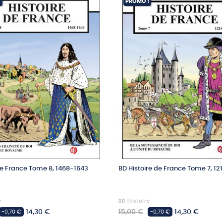
!
PROMO !
de France Tome 8, 1468-1643
BD Histoire de France Tome 7, 1
e
BD Histoire
Prix
Prix
Prix
14,30 €
15,00 €
14,30 €
-0,70 €
-0,70 €
habituel