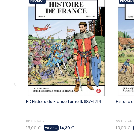
PROMO !
PROMO 
‹
BD Histoire de France Tome 6, 987-1214
Histoire 
BD Histoire
BD Histoir
Prix
Prix
Prix
15,00 €
14,30 €
15,00 €
-0,70 €
habituel
habituel