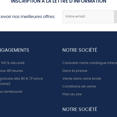
INSCRIPTION À LA LETTRE D'INFORMATION
cevoir nos meilleures offres
NGAGEMENTS
NOTRE SOCIÉTÉ
100 % sécurisé
Consulter notre catalogue intera
ous 48 heures
Dans la presse
 gratuite dès 80 € (France
Vente dans votre école
taine)
Conditions de vente
 ou remboursé
Plan du site
NOTRE SOCIÉTÉ