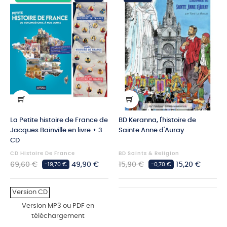
La Petite histoire de France de
BD Keranna, l'histoire de
Jacques Bainville en livre + 3
Sainte Anne d'Auray
CD
CD Histoire De France
BD Saints & Religion
Prix
Prix
Prix
Prix
69,60 €
49,90 €
15,90 €
15,20 €
-19,70 €
-0,70 €
habituel
habituel
Version CD
Version MP3 ou PDF en
téléchargement