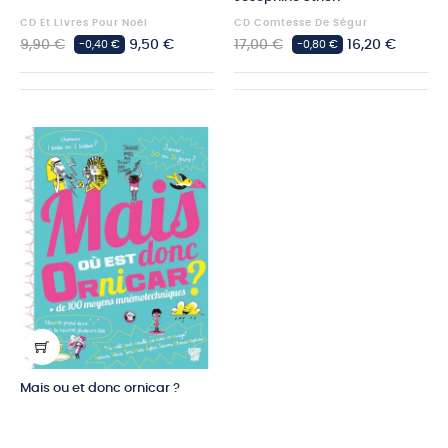
CD Et Livres Pour Noël
CD Comtesse De Ségur
Prix
Prix
Prix
Prix
9,90 €
9,50 €
17,00 €
16,20 €
-0,40 €
-0,80 €
habituel
habituel
Mais ou et donc ornicar ?