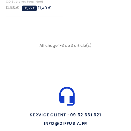
CD Et Livres Pour Noël
Prix
Prix
11,95 €
11,40 €
-0,55 €
habituel
Affichage 1-3 de 3 article(s)
SERVICE CLIENT : 09 52 661 621
INFO@DIFFUSIA.FR