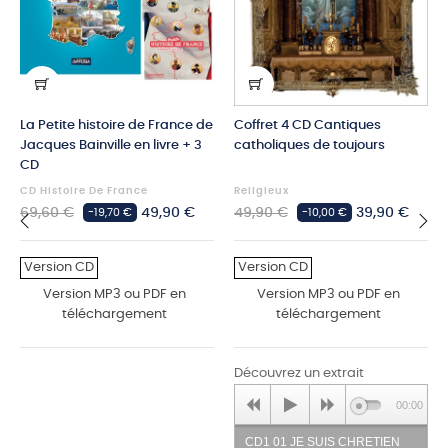
La Petite histoire de France de
Coffret 4 CD Cantiques
Jacques Bainville en livre + 3
catholiques de toujours
CD
CD Histoire De France
Religieux
Prix
Prix
Prix
Prix
69,60 €
49,90 €
49,90 €
39,90 €
-19,70 €
-10,00 €
habituel
habituel
‹
›
Version CD
Version CD
Version MP3 ou PDF en
Version MP3 ou PDF en
téléchargement
téléchargement
Découvrez un extrait
00:00
CD1 01 JE SUIS CHRETIEN