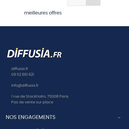
CD2 04 MAGNIFICAT
CD2 05 REINE DE FRANCE
meilleures offres
CD2 06 JE METS MA
CONFIANCE
CD2 07 REGINA COELI
CD2 08 HEUREUX QUI DES
SON ENFANCE
CD2 09 LAUDATE MARIAM
CD2 10 VENI CREATOR
diffusia.fr
09 52 661 621
CD2 11 MERE DE L
ESPERANCE
info@diffusia.fr
CD2 12 SALVE REGINA
1 rue de Stockholm, 75008 Paris
Pas de vente sur place
CD2 13 STABAT MATER
CD2 14 OREMUS PRO
NOS ENGAGEMENTS
PONTIFICE

CD2 15 LAUDATE DOMINUM