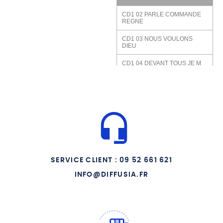
CD1 02 PARLE COMMANDE
REGNE
CD1 03 NOUS VOULONS
DIEU
CD1 04 DEVANT TOUS JE M
ENGAGE
CD1 05 ATTENDE DOMINE
CD1 06 DIEU NOUS
VOULONS CHANTER TON
NOM
CD1 07 CREDO ROYAL
CD1 08 J ENGAGEAI MA
SERVICE CLIENT : 09 52 661 621
PROMESSE
INFO@DIFFUSIA.FR
CD1 09 DANS LE SILENCE
DU MATIN
CD1 10 VIVE JESUS VIVE SA
CROIX