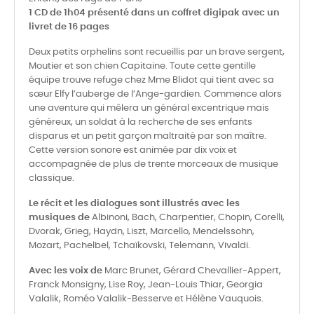
1 CD de 1h04 présenté dans un coffret digipak avec un
livret de 16 pages
Deux petits orphelins sont recueillis par un brave sergent,
Moutier et son chien Capitaine. Toute cette gentille
équipe trouve refuge chez Mme Blidot qui tient avec sa
sœur Elfy l’auberge de l’Ange-gardien. Commence alors
une aventure qui mêlera un général excentrique mais
généreux, un soldat à la recherche de ses enfants
disparus et un petit garçon maltraité par son maître.
Cette version sonore est animée par dix voix et
accompagnée de plus de trente morceaux de musique
classique.
Le récit et les dialogues sont illustrés avec les
musiques de
Albinoni, Bach, Charpentier, Chopin, Corelli,
Dvorak, Grieg, Haydn, Liszt, Marcello, Mendelssohn,
Mozart, Pachelbel, Tchaïkovski, Telemann, Vivaldi.
Avec les voix de
Marc Brunet, Gérard Chevallier-Appert,
Franck Monsigny, Lise Roy, Jean-Louis Thiar, Georgia
Valalik, Roméo Valalik-Besserve et Hélène Vauquois.