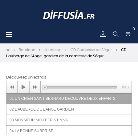
0
Basculer
☰
la
navigation
Boutique
Jeunesse
CD Comtesse de Ségur
CD
L'auberge de l'Ange-gardien de la comtesse de Ségur
Découvrez un extrait
00:00
01 UN CHIEN SAINT BERNARD DECOUVRE DEUX ENFANTS
02 L AUBERGE DE L ANGE GARDIEN
03 MONSIEUR MOUTIER S EN VA
04 LA BONNE SURPRISE