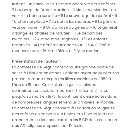
Index :
1 Un chien Saint-Bernard découvre deux enfants -
2 L'auberge de l'Ange-gardien - 3 Monsieur Moutier s'en
va - 4 La bonne surprise - 5 Le sauvetage du général - 6
Torchonnet placé - 7 La dot et les montres - 8 Le général
veut se marier - 9 On s'amuse du général - 10 Le général
arrange les affaires de Moutier - 11 Le départ des
militaires - 12 Aux eaux de Bagnoles - 13 Les enfants
retrouvés - 14 Le général arrange tout - 15 Au Général
reconnaissant - 16 Mme Blidot et Elfy se marient.
Présentation de l'auteur :
La comtesse de Ségur consacra une grande partie de
sa vie à l’éducation de ses 7 enfants avant de publier son
premier roman « Les petites filles modèles » en 1858 à
l'âge de 59 ans. Celui-ci ainsi que les suivants
connaîtront un succès important. Elle écrira 21 livres
jusqu’à sa mort en 1875. Ils continuent d'être édités dans
de nombreuses langues et vendus à travers le monde.
La comtesse de Ségur pensera à l’éducation religieuse
des enfants en écrivant « la Bible » et « l’Évangile d’une
grand-mère » dont sont extraits les 5 CD de la collection
des CD religieux proposés par Diffusia.