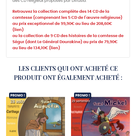
des CD religieux proposés par Diffusia.
Retrouvez la collection complète des 14 CD de la
comtesse (comprenant les 5 CD de l'œuvre religieuse)
au prix exceptionnel de 99,90€ au lieu de 208,60€
(lien)
ou
la collection de 9 CD des histoires de la comtesse de
Ségur (dont Le Général Dourakine) au prix de 79,90€
au lieu de 134,10€ (lien)
LES CLIENTS QUI ONT ACHETÉ CE
PRODUIT ONT ÉGALEMENT ACHETÉ :
PROMO !
PROMO !