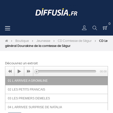
0
Basculer
☰
la
navigation
Boutique
Jeunesse
CD Comtesse de Ségur
CD Le
général Dourakine de la comtesse de Ségur
Découvrez un extrait
00:00
01 L ARRIVEE A GROMILINE
02 LES PETITS FRANCAIS
03 LES PREMIERS DEMELES
04 L ARRIVEE SURPRISE DE NATALIA