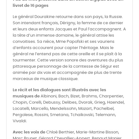
livret de 16 pages
Le général Dourakine retourne dans son pays, la Russie.
Son intendant français, Dérigny, la femme de ce dernier
et leurs deux enfants Jacques et Paul l’accompagnent. A
la tête d’un immense domaine, le général attise les
convoitises. Sa nièce, Mme Papofski et ses vauriens
d’enfants accourent pour capter l’héritage. Mais le
général ne l’entend pas de cette oreille et il se plaît à la
tourmenter. Cette version sonore des aventures du plus
pittoresque personnage de la comtesse de Ségur est
animée par dix voix et accompagnée de plus de trente
morceaux de musique classique.
Le récit et les dialogues sont illustrés avec les
musiques de
Albinoni, Bach, Bizet, Brahms, Charpentier,
Chopin, Corelli, Debussy, Delibes, Dvorak, Grieg, Haendel,
Locatelli, Marcello, Mendelssohn, Mozart, Pachelbel,
Pergolese, Rossini, Smetana, Tchaïkovski, Telemann,
Vivaldi.
Avec les voix de
Chloé Berthier, Marie-Martine Bisson,
Marc Brunet, Gérard Chevallier-Appert, Renaud Monier,