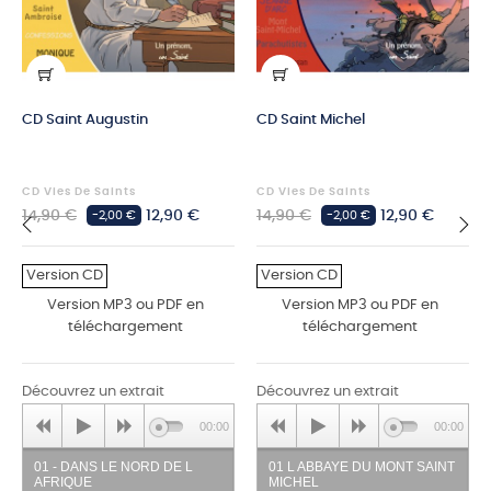
CD Saint Augustin
CD Saint Michel
CD Vies De Saints
CD Vies De Saints
Prix
Prix
Prix
Prix
14,90 €
12,90 €
14,90 €
12,90 €
-2,00 €
-2,00 €
habituel
habituel
‹
›
Version CD
Version CD
Version MP3 ou PDF en
Version MP3 ou PDF en
téléchargement
téléchargement
Découvrez un extrait
Découvrez un extrait
00:00
00:00
01 - DANS LE NORD DE L
01 L ABBAYE DU MONT SAINT
AFRIQUE
MICHEL