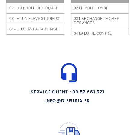
02 - UN DROLE DE COQUIN
02 LE MONT TOMBE
03 - ET UN ELEVE STUDIEUX
03 L ARCHANGE LE CHEF
DES ANGES
04 - ETUDIANT A CARTHAGE
04 LA LUTTE CONTRE
LUCIFER
05 - DANS LE PECHE
05 LE MONT GARGAN
06 - LE REVE DE SAINTE
MONIQUE
06 LE 29 SEPTEMBRE
07 - PROFESSEUR D
ELOQUENCE
07 LE BAPTEME DE CLOVIS
08 - ROME VILLE ETERNELLE
08 AVEC CHARLES MARTEL
09 - REJOINS JESUS CHRIST
09 AVEC JEANNE D ARC
SERVICE CLIENT : 09 52 661 621
10 - MINA S EN VA
INFO@DIFFUSIA.FR
10 LE PATRON DES SCOUTS
11 - LE BAPTEME D
11 LE PROTECTEUR DES
AUGUSTIN
PARACHUTISTES
12 - LES CONFESSIONS
12 LE JOUR DU JUGEMENT
DE DIEU