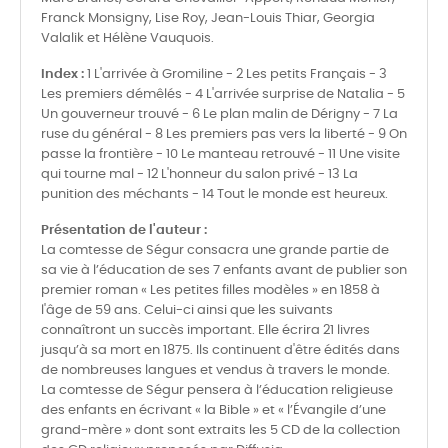
Franck Monsigny, Lise Roy, Jean-Louis Thiar, Georgia
Valalik et Hélène Vauquois.
Index :
1 L'arrivée à Gromiline - 2 Les petits Français - 3
Les premiers démêlés - 4 L'arrivée surprise de Natalia - 5
Un gouverneur trouvé - 6 Le plan malin de Dérigny - 7 La
ruse du général - 8 Les premiers pas vers la liberté - 9 On
passe la frontière - 10 Le manteau retrouvé - 11 Une visite
qui tourne mal - 12 L'honneur du salon privé - 13 La
punition des méchants - 14 Tout le monde est heureux.
Présentation de l'auteur :
La comtesse de Ségur consacra une grande partie de
sa vie à l’éducation de ses 7 enfants avant de publier son
premier roman « Les petites filles modèles » en 1858 à
l'âge de 59 ans. Celui-ci ainsi que les suivants
connaîtront un succès important. Elle écrira 21 livres
jusqu’à sa mort en 1875. Ils continuent d'être édités dans
de nombreuses langues et vendus à travers le monde.
La comtesse de Ségur pensera à l’éducation religieuse
des enfants en écrivant « la Bible » et « l’Évangile d’une
grand-mère » dont sont extraits les 5 CD de la collection