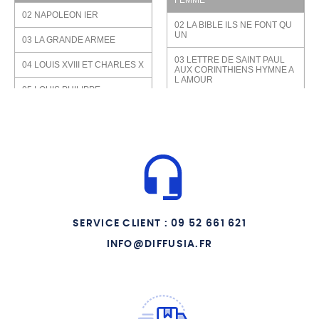
02 NAPOLEON IER
02 LA BIBLE ILS NE FONT QU
UN
03 LA GRANDE ARMEE
03 LETTRE DE SAINT PAUL
04 LOUIS XVIII ET CHARLES X
AUX CORINTHIENS HYMNE A
L AMOUR
05 LOUIS PHILIPPE
04 LETTRE DE SAINT PAUL
06 NAPOLEON III
AUX EPHESIENS LE
MARIAGE SIGNE DE L AMOUR
DU CHRIST
07 LA GUERRE DE 1870
05 LETTRE DE SAINT PAUL
08 LA IIIE REPUBLIQUE
AUX COLOSSIENS VIVRE DU
CHRIST ET COMME LUI
09 LA GRANDE GUERRE
06 LETTRE DE SAINT JEAN
10 LA FIN DE LA IIIE
DIEU EST AMOUR
SERVICE CLIENT : 09 52 661 621
REPUBLIQUE
07 L EVANGILE SELON SAINT
INFO@DIFFUSIA.FR
11 LA SECONDE GUERRE
MARC UNE ALLIANCEC
MONDIALE
POUR LA VIE
12 JUSQU A NOS JOURS
08 L EVANGILE SELON SAINT
JEAN AIMEZ VOUS LES UNS
LES AUTRES