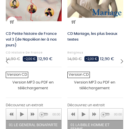
CD Petite histoire de France
CD Mariage, les plus beaux
vol 3 (de Napoléon Ier à nos
textes
jours)
CD Histoire De France
Religieux
Prix
Prix
Prix
Prix
14,90 €
12,90 €
14,90 €
12,90 €
-2,00 €
-2,00 €
habituel
habituel
‹
›
Version CD
Version CD
Version MP3 ou PDF en
Version MP3 ou PDF en
téléchargement
téléchargement
Découvrez un extrait
Découvrez un extrait
00:00
00:00
01 LE GENERAL BONAPARTE
01 LA BIBLE HOMME ET
FEMME