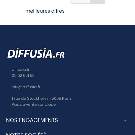
17 LOUIS HONORE
meilleures offres
FRECHETTE CINQUIEME
ANNIVERSAIRE DE MARIAGE
18 PAUL VERLAINE MON
REVE FAMILIER
19 PAUL VERLAINE LA
BONNE CHANSON
20 EMILE VERHAEREN VOUS
M AVEZ DIT TEL SOIR
diffusia.fr
21 STUART MERRIL LA
09 52 661 621
VISITATION DE L AMOUR
22 STUART MERRILL ADAGIO
info@diffusia.fr
23 CHARLES PEGUY CELA M
1 rue de Stockholm, 75008 Paris
ETONNE TOUJOURS
Pas de vente sur place
24 EMMANUEL SIGNORET
EPOUSAILLES
NOS ENGAGEMENTS

25 ROSEMONDE GERARD L
ETERNELLE CHANSON