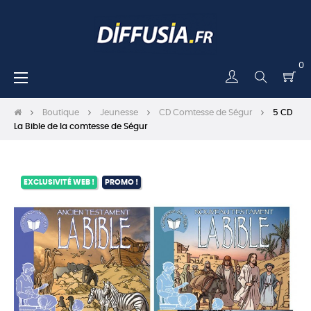
0
Basculer
☰
la
navigation
Boutique
Jeunesse
CD Comtesse de Ségur
5 CD
La Bible de la comtesse de Ségur
EXCLUSIVITÉ WEB !
PROMO !