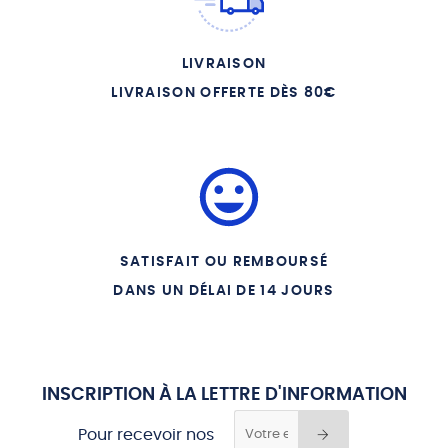
09 LE CANTIQUE DES
CANTIQUES QUE TON NOM
SOIT GRAVE DANS MON
COEUR
LIVRAISON
10 FREDERIC DE
LIVRAISON OFFERTE DÈS 80€
HOHENSTAUFEN AIMER EST
MON CONSTANT APPUI
11 FREDERIC DE
HOHENSTAUFEN A UNE
FLEUR DE SYRIE
12 CHARLES PERRAULT
GRISELIDIS
SATISFAIT OU REMBOURSÉ
13 MARCELINE DESBORDES
VALMORE LES ROSES DE
DANS UN DÉLAI DE 14 JOURS
SAADI
14 MARCELINE DESBORDES
VALMORE REVELATION
15 CHARLES BAUDELAIRE
TU AS GOUT D ETERNITE
INSCRIPTION À LA LETTRE D'INFORMATION
16 THEODORE DE BANVILLE
Pour recevoir nos
AIMONS NOUS ET DORMONS