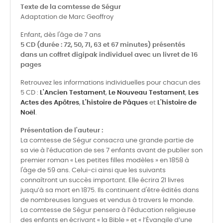
Texte de la comtesse de Ségur
Adaptation de Marc Geoffroy
Enfant, dès l'âge de 7 ans
5 CD (durée : 72, 50, 71, 63 et 67 minutes) présentés
dans un coffret digipak individuel avec un livret de 16
pages
Retrouvez les informations individuelles pour chacun des
5 CD :
L'Ancien Testament
,
Le Nouveau Testament
,
Les
Actes des Apôtres
,
L'histoire de Pâques
et
L'histoire de
Noël
.
Présentation de l'auteur :
La comtesse de Ségur consacra une grande partie de
sa vie à l’éducation de ses 7 enfants avant de publier son
premier roman « Les petites filles modèles » en 1858 à
l'âge de 59 ans. Celui-ci ainsi que les suivants
connaîtront un succès important. Elle écrira 21 livres
jusqu’à sa mort en 1875. Ils continuent d'être édités dans
de nombreuses langues et vendus à travers le monde.
La comtesse de Ségur pensera à l’éducation religieuse
des enfants en écrivant « la Bible » et « l’Évangile d’une