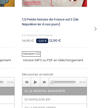
CD Petite histoire de France vol 3 (de
La colle
Napoléon Ier à nos jours)
comtess
CD Histoire De France
CD Comte
›
Prix
Prix
Prix
14,90 €
12,90 €
208,60 
-2,00 €
habituel
habituel
Version CD
Version
rgement
Version MP3 ou PDF en téléchargement
Version
Découvrez un extrait
00:00
00:00
01 LE GENERAL BONAPARTE
02 NAPOLEON IER