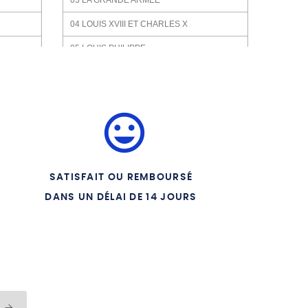
03 LA GRANDE ARMEE
04 LOUIS XVIII ET CHARLES X
05 LOUIS PHILIPPE
TION
06 NAPOLEON III
RITION
07 LA GUERRE DE 1870
08 LA IIIE REPUBLIQUE
VOEUX
09 LA GRANDE GUERRE
10 LA FIN DE LA IIIE REPUBLIQUE
SATISFAIT OU REMBOURSÉ
11 LA SECONDE GUERRE MONDIALE
DANS UN DÉLAI DE 14 JOURS
LLY
12 JUSQU A NOS JOURS
ERINE