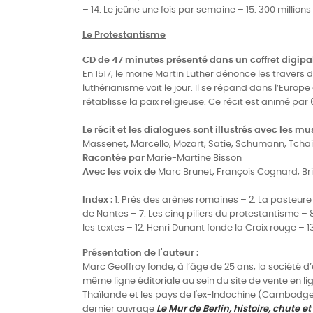
– 14. Le jeûne une fois par semaine – 15. 300 million
Le Protestantisme
CD de 47 minutes présenté dans un coffret digipa
En 1517, le moine Martin Luther dénonce les travers 
luthérianisme voit le jour. Il se répand dans l’Europ
rétablisse la paix religieuse. Ce récit est animé 
Le récit et les dialogues sont illustrés avec les m
Massenet, Marcello, Mozart, Satie, Schumann, Tchaik
Racontée par
Marie-Martine Bisson
Avec les voix de
Marc Brunet, François Cognard, Bri
Index :
1. Près des arènes romaines – 2. La pasteure 
de Nantes – 7. Les cinq piliers du protestantisme – 
les textes – 12. Henri Dunant fonde la Croix rouge – 1
Présentation de l'auteur :
Marc Geoffroy fonde, à l’âge de 25 ans, la société d
même ligne éditoriale au sein du site de vente en lig
Thaïlande et les pays de l'ex-Indochine (Cambodge,
dernier ouvrage
Le Mur de Berlin, histoire, chute e