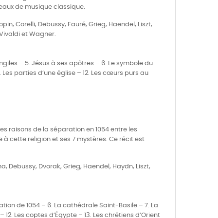
ceaux de musique classique.
in, Corelli, Debussy, Fauré, Grieg, Haendel, Liszt,
Vivaldi et Wagner.
giles – 5. Jésus à ses apôtres – 6. Le symbole du
. Les parties d’une église – 12. Les cœurs purs au
es raisons de la séparation en 1054 entre les
 à cette religion et ses 7 mystères. Ce récit est
na, Debussy, Dvorak, Grieg, Haendel, Haydn, Liszt,
tion de 1054 – 6. La cathédrale Saint-Basile – 7. La
– 12. Les coptes d’Égypte – 13. Les chrétiens d’Orient