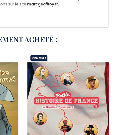
ons sur le site
marcgeoffroy.fr.
EMENT ACHETÉ :
PROMO !
EXCLUSI