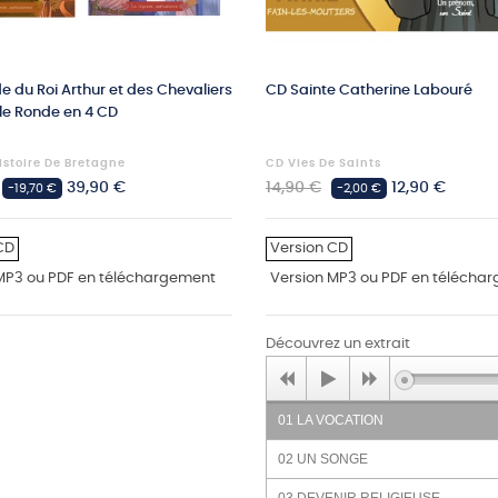
e du Roi Arthur et des Chevaliers
CD Sainte Catherine Labouré
le Ronde en 4 CD
istoire De Bretagne
CD Vies De Saints
Prix
Prix
Prix
39,90 €
14,90 €
12,90 €
-19,70 €
-2,00 €
habituel
CD
Version CD
MP3 ou PDF en téléchargement
Version MP3 ou PDF en télécha
Découvrez un extrait
01 LA VOCATION
02 UN SONGE