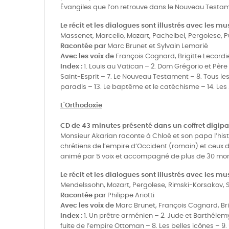
Évangiles que l’on retrouve dans le Nouveau Testa
Le récit et les dialogues sont illustrés avec les m
Massenet, Marcello, Mozart, Pachelbel, Pergolese, P
Racontée par
Marc Brunet et Sylvain Lemarié
Avec les voix de
François Cognard, Brigitte Lecordi
Index :
1. Louis au Vatican – 2. Dom Grégorio et Pèr
Saint-Esprit – 7. Le Nouveau Testament – 8. Tous les 
paradis – 13. Le baptême et le catéchisme – 14. Les
L'Orthodoxie
CD de 43 minutes présenté dans un coffret digipa
Monsieur Akarian raconte à Chloé et son papa l’histo
chrétiens de l’empire d’Occident (romain) et ceux de l
animé par 5 voix et accompagné de plus de 30 morc
Le récit et les dialogues sont illustrés avec les m
Mendelssohn, Mozart, Pergolese, Rimski-Korsakov, Sa
Racontée par
Philippe Ariotti
Avec les voix de
Marc Brunet, François Cognard, Bri
Index :
1. Un prêtre arménien – 2. Jude et Barthélemy
fuite de l’empire Ottoman – 8. Les belles icônes – 9.