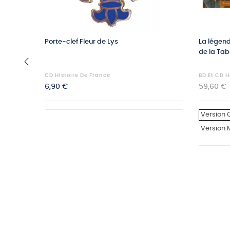
Porte-clef Fleur de Lys
La légend
de la Tab
CD Histoire De France
BD Et CD H
‹
Prix
Prix
6,90 €
59,60 €
habituel
Version 
Version 