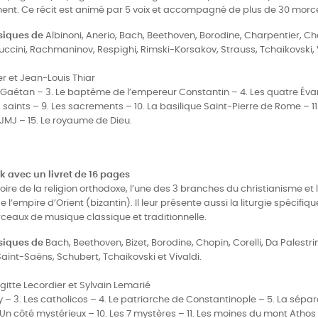
ment. Ce récit est animé par 5 voix et accompagné de plus de 30 mor
usiques de
Albinoni, Anerio, Bach, Beethoven, Borodine, Charpentier, Chop
uccini, Rachmaninov, Respighi, Rimski-Korsakov, Strauss, Tchaikovski, 
er et Jean-Louis Thiar
e Gaétan – 3. Le baptême de l’empereur Constantin – 4. Les quatre Évan
saints – 9. Les sacrements – 10. La basilique Saint-Pierre de Rome – 11
 JMJ – 15. Le royaume de Dieu.
k avec un livret de 16 pages
ire de la religion orthodoxe, l’une des 3 branches du christianisme et l
’empire d’Orient (bizantin). Il leur présente aussi la liturgie spécifique
eaux de musique classique et traditionnelle.
usiques de
Bach, Beethoven, Bizet, Borodine, Chopin, Corelli, Da Palestri
int-Saëns, Schubert, Tchaikovski et Vivaldi.
gitte Lecordier et Sylvain Lemarié
 – 3. Les catholicos – 4. Le patriarche de Constantinople – 5. La sépara
 Un côté mystérieux – 10. Les 7 mystères – 11. Les moines du mont Athos 