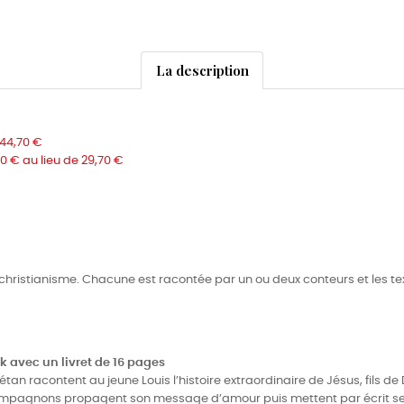
La description
 44,70 €
90 € au lieu de 29,70 €
u christianisme. Chacune est racontée par un ou deux conteurs et les te
k avec un livret de 16 pages
tan racontent au jeune Louis l’histoire extraordinaire de Jésus, fils d
 compagnons propagent son message d’amour puis mettent par écrit s