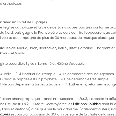
s d’orthodoxes.
k avec un livret de 16 pages
de l’église catholique et la vie de certains papes pas très conforme au
e du Nord, puis gagne la France où plusieurs conflits l’opposeront au ca
par 6 voix et accompagné de plus de 30 morceaux de musique classique.
usiques de
Anerio, Bach, Beethoven, Bellini, Bizet, Borodine, Charpentier,
ovski et Vivaldi.
gitte Lecordier, Sylvain Lemarié et Hélène Vauquois.
Aurélie – 3. À l’intérieur du temple – 4. Le commerce des indulgences – 
8. Chaque baptisé est un prophète – 9. Une cérémonie très simple – 10.
3. Ne pas dépenser à tort et à travers – 14. Luthériens, réformés, évangél
’édition phonographique France Productions. En 2003, il associe la diff
ne Diffusia.fr. En 2010, Marc Geoffroy créé les
Éditions Soukha
dont la v
 Laos et Vietnam) ainsi que sur le bouddhisme. Également auteur, il a
t après
est paru à l'occasion du 35ᵉ anniversaire de la chute de la sin