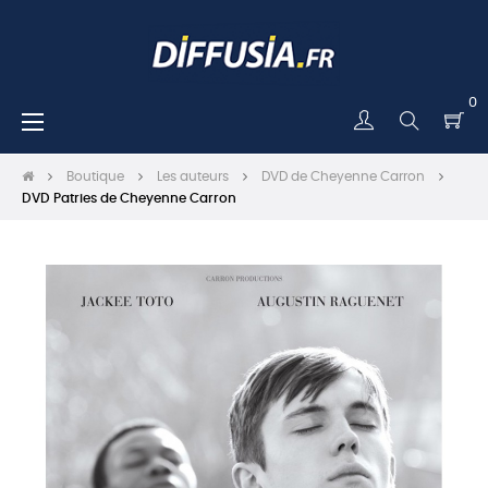
0
Basculer
☰
la
navigation
Boutique
Les auteurs
DVD de Cheyenne Carron
DVD Patries de Cheyenne Carron