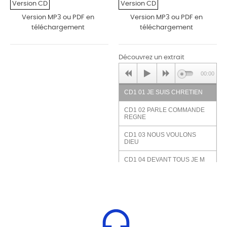
‹
›
Version CD
Version CD
Version MP3 ou PDF en
Version MP3 ou PDF en
téléchargement
téléchargement
Découvrez un extrait
00:00
CD1 01 JE SUIS CHRETIEN
CD1 02 PARLE COMMANDE
REGNE
CD1 03 NOUS VOULONS
DIEU
CD1 04 DEVANT TOUS JE M
ENGAGE
CD1 05 ATTENDE DOMINE
CD1 06 DIEU NOUS
VOULONS CHANTER TON
NOM