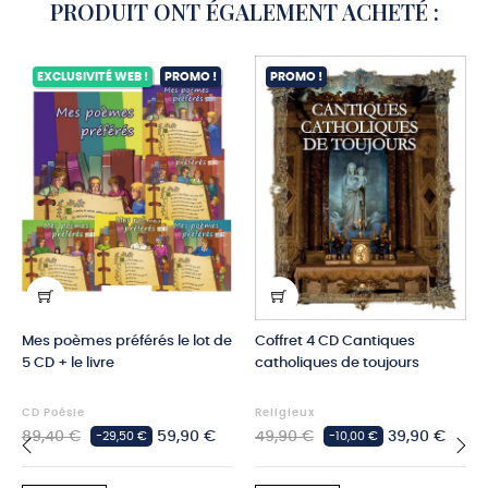
PRODUIT ONT ÉGALEMENT ACHETÉ :
EXCLUSIVITÉ WEB !
PROMO !
PROMO !
Mes poèmes préférés le lot de
Coffret 4 CD Cantiques
5 CD + le livre
catholiques de toujours
CD Poésie
Religieux
Prix
Prix
Prix
Prix
89,40 €
59,90 €
49,90 €
39,90 €
-29,50 €
-10,00 €
habituel
habituel