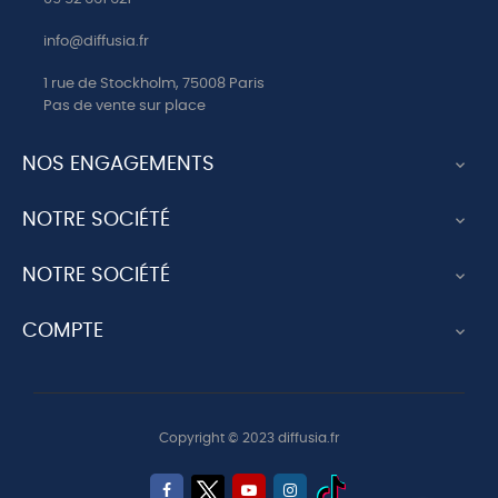
CD2 11 MERE DE L
ESPERANCE
info@diffusia.fr
CD2 12 SALVE REGINA
1 rue de Stockholm, 75008 Paris
Pas de vente sur place
CD2 13 STABAT MATER
CD2 14 OREMUS PRO
NOS ENGAGEMENTS
PONTIFICE

CD2 15 LAUDATE DOMINUM
NOTRE SOCIÉTÉ

CD2 16 O SAINT ESPRIT
NOTRE SOCIÉTÉ

CD2 17 ESPRIT SAINT
CD2 18 ATTENDE DOMINE
COMPTE

CD3 01 LE VOICI L AGNEAU SI
DOUX
CD3 02 O L AUGUSTE
SACREMENT
Copyright © 2023 diffusia.fr
CD3 03 LE CIEL A VISITE LA
TERRE