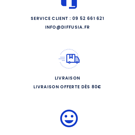
CD1 07 CREDO ROYAL
CD1 08 J ENGAGEAI MA
SERVICE CLIENT : 09 52 661 621
PROMESSE
INFO@DIFFUSIA.FR
CD1 09 DANS LE SILENCE
DU MATIN
CD1 10 VIVE JESUS VIVE SA
CROIX
CD1 11 CHRISTUS VINCIT
CD1 12 PITIE MON DIEU
LIVRAISON
CD1 13 JESUS DOUX ET
HUMBLE DE COEUR
LIVRAISON OFFERTE DÈS 80€
CD1 14 CANTATE POUR
SAINTE JEANNE D ARC
CD1 15 CANTATE DOMINO
CD1 16 VIVANT ET GLORIEUX
CD1 17 DE PROFUNDIS