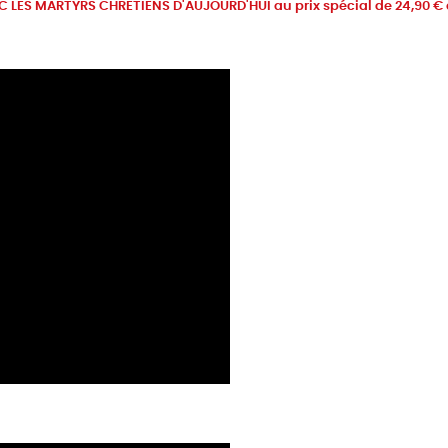
AVEC LES MARTYRS CHRETIENS D'AUJOURD'HUI au prix spécial de 24,90 € 