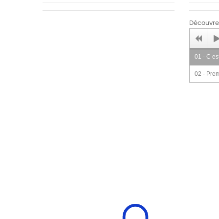
Découvrez
01 - C es
02 - Prem