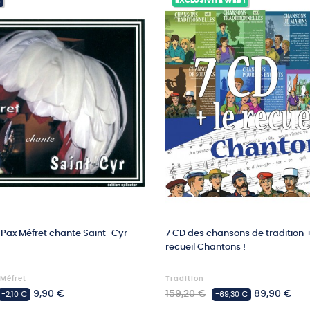
!
EXCLUSIVITÉ WEB !
Pax Méfret chante Saint-Cyr
7 CD des chansons de tradition 
recueil Chantons !
Méfret
Tradition
Prix
Prix
Prix
9,90 €
159,20 €
89,90 €
-2,10 €
-69,30 €
habituel