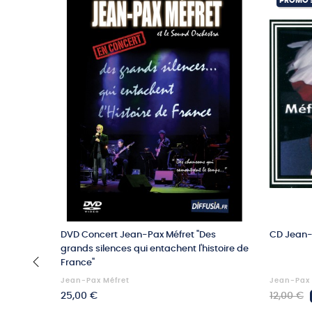
PROMO 
DVD Concert Jean-Pax Méfret "Des
CD Jean-
grands silences qui entachent l'histoire de
France"
Jean-Pax Méfret
Jean-Pax 
‹
Prix
Prix
25,00 €
12,00 €
habituel