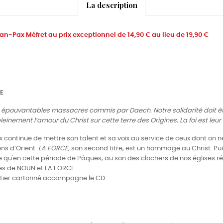
La description
an-Pax Méfret au prix exceptionnel de 14,90 € au lieu de 19,90 €
CE
des épouvantables massacres commis par Daech. Notre solidarité doit 
inement l’amour du Christ sur cette terre des Origines. La foi est leur 
 continue de mettre son talent et sa voix au service de ceux dont on 
ns d’Orient.
LA FORCE,
son second titre, est un hommage au Christ. Puis u
e qu'en cette période de Pâques, au son des clochers de nos églises ré
es de NOUN et LA FORCE.
itier cartonné accompagne le CD.