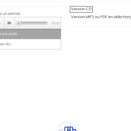
Version CD
 un extrait
Version MP3 ou PDF en télécha
00:00
t une ecole
ier feu