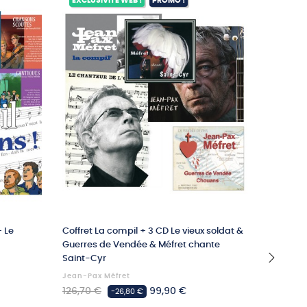
EXCLUSIVITÉ WEB !
PROMO !
EXCLUSI
+ Le
Coffret La compil + 3 CD Le vieux soldat &
Parachuti
Guerres de Vendée & Méfret chante
Saint-Cyr
Jean-Pax Méfret
Militaire
›
Prix
Prix
Prix
126,70 €
99,90 €
89,70 €
-26,80 €
habituel
habituel