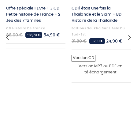
Offre spéciale 1 Livre + 3 CD
CD Il était une fois la
Petite histoire de France + 2
Thaïlande et le Siam + BD
Jeu des 7 familles
Histoire de la Thaïlande
CD Histoire De France
Editions Soukha Sur L'Asie Du
Prix
Prix
88,60 €
54,90 €
Sud-Est
-33,70 €
Prix
Prix
habituel
31,80 €
24,90 €
-6,90 €
habituel
‹
›
Version CD
Version MP3 ou PDF en
téléchargement