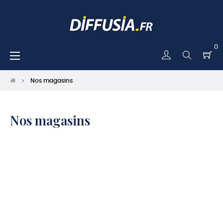
0
Basculer
☰
la
navigation
Nos magasins
Nos magasins