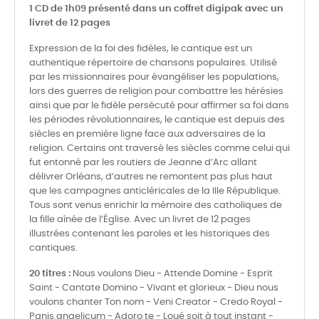
1 CD de 1h09 présenté dans un coffret digipak avec un
livret de 12 pages
Expression de la foi des fidèles, le cantique est un
authentique répertoire de chansons populaires. Utilisé
par les missionnaires pour évangéliser les populations,
lors des guerres de religion pour combattre les hérésies
ainsi que par le fidèle persécuté pour affirmer sa foi dans
les périodes révolutionnaires, le cantique est depuis des
siècles en première ligne face aux adversaires de la
religion. Certains ont traversé les siècles comme celui qui
fut entonné par les routiers de Jeanne d’Arc allant
délivrer Orléans, d’autres ne remontent pas plus haut
que les campagnes anticléricales de la IIIe République.
Tous sont venus enrichir la mémoire des catholiques de
la fille aînée de l’Église. Avec un livret de 12 pages
illustrées contenant les paroles et les historiques des
cantiques.
20 titres :
Nous voulons Dieu - Attende Domine - Esprit
Saint - Cantate Domino - Vivant et glorieux - Dieu nous
voulons chanter Ton nom - Veni Creator - Credo Royal -
Panis angelicum - Adoro te - Loué soit à tout instant -