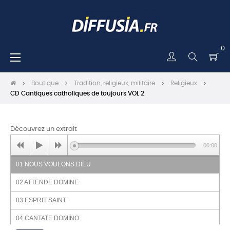
0
Basculer
☰
la
navigation
Boutique
Tradition, religieux, militaire
Religieux
CD Cantiques catholiques de toujours VOL 2
Découvrez un extrait
00:00
01 NOUS VOULONS DIEU
02 ATTENDE DOMINE
03 ESPRIT SAINT
04 CANTATE DOMINO