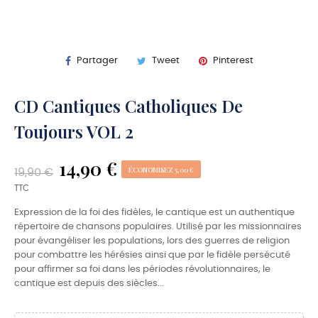
18 LAUDA SION
19 AVE MARIA
Partager
Tweet
Pinterest
20 LAUDA JERUSALEM
21 CATHOLIQUES ET FRANCAIS
CD Cantiques Catholiques De
Toujours VOL 2
14,90 €
ÉCONOMISEZ 5,00 €
19,90 €
TTC
Expression de la foi des fidèles, le cantique est un authentique
répertoire de chansons populaires. Utilisé par les missionnaires
pour évangéliser les populations, lors des guerres de religion
pour combattre les hérésies ainsi que par le fidèle persécuté
pour affirmer sa foi dans les périodes révolutionnaires, le
cantique est depuis des siècles...