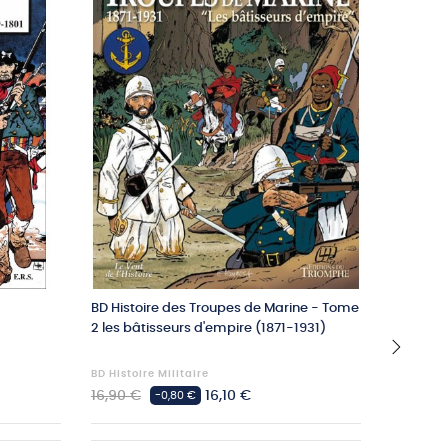
BD Histoire des Troupes de Marine - Tome
7 CD Il é
2 les bâtisseurs d'empire (1871-1931)
personn
BD Histoire Militaire
CD Les G
›
Prix
Prix
Prix
16,90 €
16,10 €
104,30 
-0,80 €
habituel
habituel