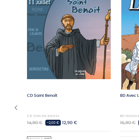
CD Saint Benoît
BD Avec 
CD Vies De Saints
BD Histoir
‹
Prix
Prix
Prix
14,90 €
12,90 €
16,90 €
-2,00 €
habituel
habituel