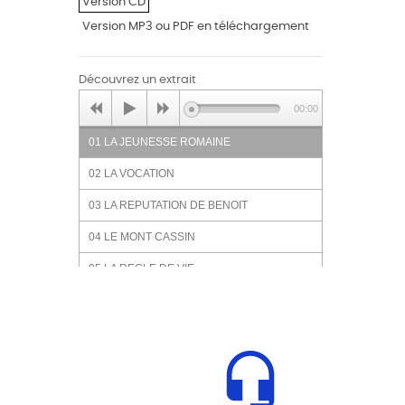
Version CD
Version MP3 ou PDF en téléchargement
Découvrez un extrait
00:00
01 LA JEUNESSE ROMAINE
02 LA VOCATION
03 LA REPUTATION DE BENOIT
04 LE MONT CASSIN
05 LA REGLE DE VIE
06 LA CONVERSION DU BARBARE
07 AU CIEL
08 LE PERE DE L EUROPE
09 LES BENEDICTINS