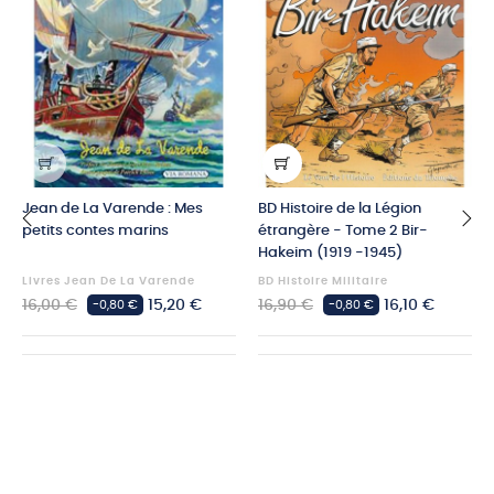
Jean de La Varende : Mes
BD Histoire de la Légion
petits contes marins
étrangère - Tome 2 Bir-
Hakeim (1919 -1945)
‹
›
Livres Jean De La Varende
BD Histoire Militaire
Prix
Prix
Prix
Prix
16,00 €
15,20 €
16,90 €
16,10 €
-0,80 €
-0,80 €
habituel
habituel