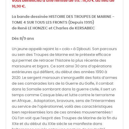
Vous bénéficiez d'une remise de 5% : 16,10 € au lieu de
16,90 €.
La bande dessinée HISTOIRE DES TROUPES DE MARINE -
TOME 4 SUR TOUS LES FRONTS (Depuis 1995)
de René LE HONZEC et Charles de KERSABIEC
Dès 8/9 ans
Un jeune appelé rejoint la « colo » à Djibouti. Son parcours
au sein des Troupes de Marine est le prétexte efficace
qui permet de retracer l’histoire la plus récente des
marsouins et bigors. Ce sont ainsi 30 ans d’opérations
extérieures qui défilent, du début des années 1990 à
2020. Le sergent marsouin s’enorgueillit des faits d’armes
de ses camarades lors de la Guerre du Golfe, il combat
dans la Somalie sombrant dans la guerre civile, il sert un
temps comme Casque bleu et lutte contre le terrorisme
en Afrique… Adaptation, bravoure, sens de l’interarmées
au service de l’opérationnel, voilà des caractéristiques
bien représentées lors de ces années mouvementées !
Où l’on voit que l’esprit des Troupes de Marine de la fin du
XXe et du début du XXIe siècle se manifeste dans