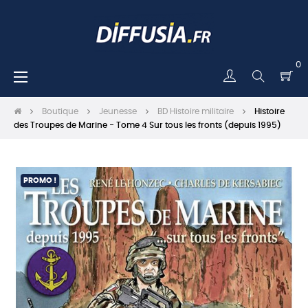
0
Basculer
☰
la
navigation
Boutique
Jeunesse
BD Histoire militaire
Histoire
des Troupes de Marine - Tome 4 Sur tous les fronts (depuis 1995)
PROMO !