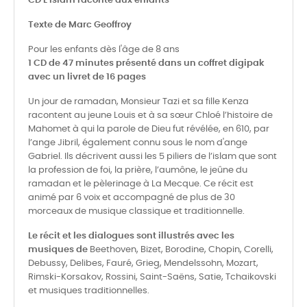
CD L'Islam raconté aux enfants
Texte de Marc Geoffroy
Pour les enfants dès l'âge de 8 ans
1 CD de 47 minutes présenté dans un coffret digipak
avec un livret de 16 pages
Un jour de ramadan, Monsieur Tazi et sa fille Kenza
racontent au jeune Louis et à sa sœur Chloé l’histoire de
Mahomet à qui la parole de Dieu fut révélée, en 610, par
l’ange Jibril, également connu sous le nom d'ange
Gabriel. Ils décrivent aussi les 5 piliers de l’islam que sont
la profession de foi, la prière, l’aumône, le jeûne du
ramadan et le pèlerinage à La Mecque. Ce récit est
animé par 6 voix et accompagné de plus de 30
morceaux de musique classique et traditionnelle.
Le récit et les dialogues sont illustrés avec les
musiques de
Beethoven, Bizet, Borodine, Chopin, Corelli,
Debussy, Delibes, Fauré, Grieg, Mendelssohn, Mozart,
Rimski-Korsakov, Rossini, Saint-Saëns, Satie, Tchaikovski
et musiques traditionnelles.