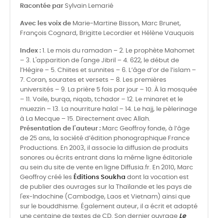
Racontée par
Sylvain Lemarié
Avec les voix de
Marie-Martine Bisson, Marc Brunet,
François Cognard, Brigitte Lecordier et Hélène Vauquois
Index :
1. Le mois du ramadan – 2. Le prophète Mahomet
– 3. L'apparition de l'ange Jibril – 4. 622, le début de
l’Hégire – 5. Chiites et sunnites – 6. L’âge d’or de l’islam –
7. Coran, sourates et versets – 8. Les premières
universités – 9. La prière 5 fois par jour – 10. À la mosquée
– 11. Voile, burqa, niqab, tchador – 12. Le minaret et le
muezzin – 13. La nourriture halal – 14. Le hajj, le pèlerinage
à La Mecque – 15. Directement avec Allah.
Présentation de l'auteur :
Marc Geoffroy fonde, à l’âge
de 25 ans, la société d’édition phonographique France
Productions. En 2003, il associe la diffusion de produits
sonores ou écrits entrant dans la même ligne éditoriale
au sein du site de vente en ligne Diffusia.fr. En 2010, Marc
Geoffroy créé les
Éditions Soukha
dont la vocation est
de publier des ouvrages sur la Thaïlande et les pays de
l'ex-Indochine (Cambodge, Laos et Vietnam) ainsi que
sur le bouddhisme. Également auteur, il a écrit et adapté
une centaine de textes de CD. Son dernier ouvrage
Le