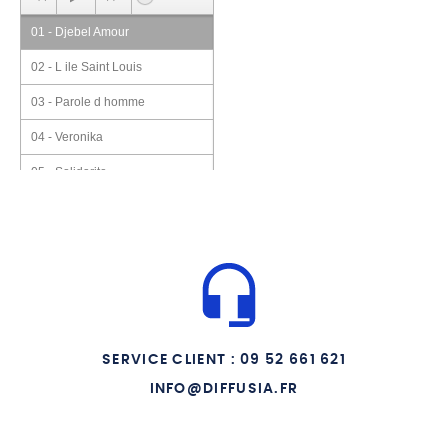
01 - Djebel Amour
02 - L ile Saint Louis
03 - Parole d homme
04 - Veronika
05 - Solidarite
06 - Camerone
07 - Dien Bien Phu
08 - Le pays qui n existe plus
09 - Les barricades
10 - Ceux qui ont choisi la
SERVICE CLIENT : 09 52 661 621
France (les harkis)
INFO@DIFFUSIA.FR
11 - Beyrouth
12 - Les oies sauvages