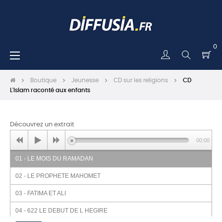
0
Basculer
☰
la
navigation
Boutique
Jeunesse
CD sur les religions
CD
L'Islam raconté aux enfants
Découvrez un extrait
00:00
01 - LE MOIS DU RAMADAN
02 - LE PROPHETE MAHOMET
03 - FATIMA ET ALI
04 - 622 LE DEBUT DE L HEGIRE