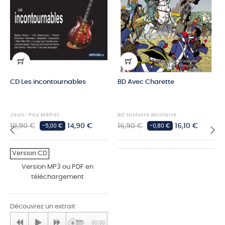
CD Les incontournables
BD Avec Charette
Jean-Pax Méfret
BD Histoire Militaire
Prix
Prix
Prix
Prix
19,90 €
14,90 €
16,90 €
16,10 €
-5,00 €
-0,80 €
habituel
habituel
‹
›
Version CD
Version MP3 ou PDF en
téléchargement
Découvrez un extrait
00:00