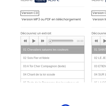
Prix
Prix
Prix
19,90 €
14,90 €
14,90 €
-5,00 €
habituel
habituel
Version CD
Version 
Version MP3 ou PDF en téléchargement
Version 
Découvrez un extrait
Découvrez
00:00
01 Chevaliers saluons les couleurs
01 SAIN
02 Sois Fier et fidele
02 LE J
03 A Toi Cher Compagnon (texte)
03 ETI
04 Chant de la loi scoute
04 SUR 
05 Texte de la Promesse des louveteaux et
05 LA 
louvettes
06 AVEC
06 Priere scoute
07 SAUL
07 Promesse scoute (texte)