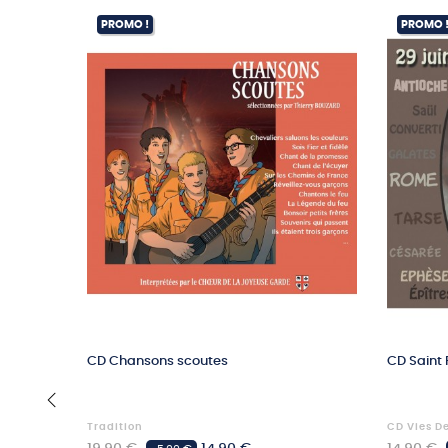
PROMO !
PROMO 
CD Chansons scoutes
CD Saint 
Tradition
CD Vies D
‹