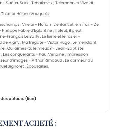
aint-Saëns, Satie, Tchaïkovski, Telemann et Vivaldi.
s Thiar et Hélène Vauquois.
amps : Virelai - Florian : L’enfant et le miroir - De
hilippe Fabre d’Eglantine : Il pleut, il pleut,
rançois Le Bailly : Le lierre et le rosier -
red de Vigny : Ma frégate - Victor Hugo : Le mendiant
ire : Qui aimes-tu le mieux ? - Jean-Baptiste
 : Les conquérants - Paul Verlaine : Impression
sseur d’images - Arthur Rimbaud : Le dormeur du
uel Signoret : Épousailles.
 des auteurs (lien)
EMENT ACHETÉ :