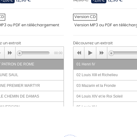
Prix
Prix
Prix
12,90 €
14,90 €
12,90 €
-2,00 €
-2,00 €
habituel
CD
Version CD
MP3 ou PDF en téléchargement
Version MP3 ou PDF en télécha
 un extrait
Découvrez un extrait
00:00
T PATRON DE ROME
01 Henri IV
EUNE SAUL
02 Louis XIII et Richelieu
ENNE PREMIER MARTYR
03 Mazarin et la Fronde
LE CHEMIN DE DAMAS
04 Louis XIV et le Roi Soleil
CONVERSION
05 Louis XV
 BARNABE A ANTIOCHE
06 Louis XVI
 DEVIENT PAUL
07 La Révolution