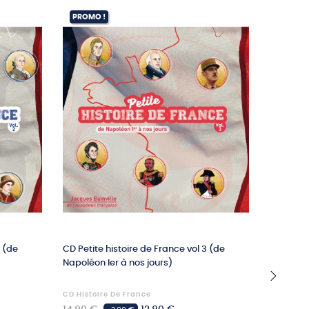
PROMO !
PROMO 
2 (de
CD Petite histoire de France vol 3 (de
CD L'aub
Napoléon Ier à nos jours)
comtess
CD Histoire De France
CD Comte
›