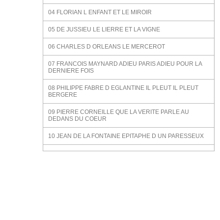
04 FLORIAN L ENFANT ET LE MIROIR
05 DE JUSSIEU LE LIERRE ET LA VIGNE
06 CHARLES D ORLEANS LE MERCEROT
07 FRANCOIS MAYNARD ADIEU PARIS ADIEU POUR LA
DERNIERE FOIS
08 PHILIPPE FABRE D EGLANTINE IL PLEUT IL PLEUT
BERGERE
09 PIERRE CORNEILLE QUE LA VERITE PARLE AU
DEDANS DU COEUR
10 JEAN DE LA FONTAINE EPITAPHE D UN PARESSEUX
11 ANTOINE FRANCOIS LE BAILLY LE LIERRE ET LE
ROSIER
12 ALPHONSE DE LAMARTINE ENFANT J AI QUELQUE
FOIS PASSE DES JOURS ENTIERS
13 JULES BARBEY D AUREVILLY LA HAINE DU SOLEIL
14 ALFRED DE VIGNY MA FREGATE