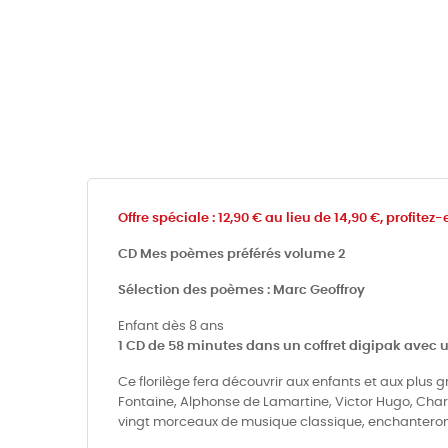
15 VICTOR HUGO LE MENDIANT
16 LECONTE DE LISLE LA PANTHERE NOIRE
17 THEOPHILE GAUTIER LA SOURCE
18 GERARD DE NERVAL LA GRAND MERE
19 CHARLES BAUDELAIRE QUI AIMES TU LE MIEUX
20 JEAN BAPTISTE CLEMENT LE TEMPS DES CERISES
Offre spéciale : 12,90 € au lieu de 14,90 €, profitez-
21 THEODORE DE BANVILLE LAPINS
CD Mes poèmes préférés volume 2
22 SULLY PRUDHOMME LA VOIE LACTEE
Sélection des poèmes : Marc Geoffroy
23 JOSE MARIA DE HEREDIA LES CONQUERANTS
Enfant dès 8 ans
1 CD de 58 minutes dans un coffret digipak avec u
24 PAUL VERLAINE IMPRESSION FAUSSE
25 GUY DE MAUPASSANT PROMENADE A SEIZE ANS
Ce florilège fera découvrir aux enfants et aux plus 
Fontaine, Alphonse de Lamartine, Victor Hugo, Charl
26 GERMAIN NOUVEAU IN M A MIS AU COLLEGE
vingt morceaux de musique classique, enchanteront 