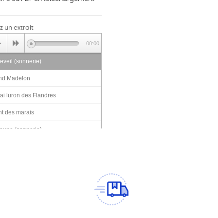
 un extrait
00:00
eveil (sonnerie)
nd Madelon
ai luron des Flandres
nt des marais
Soupe (sonnerie)
avant parcourant le monde
 Dragons de Noailles
s Commandos
ppel des consignes (sonnnerie)
eri