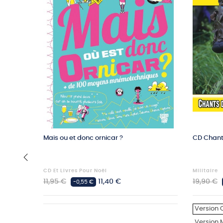
Mais ou et donc ornicar ?
CD Chant
CD Et Livres Pour Noël
Militaire
‹
Prix
Prix
Prix
11,95 €
11,40 €
19,90 €
-0,55 €
habituel
habituel
Version 
Version 