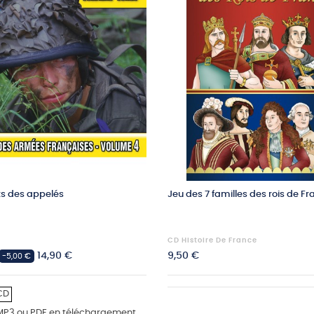
s des appelés
Jeu des 7 familles des rois de F
CD Histoire De France
Prix
Prix
14,90 €
9,50 €
-5,00 €
CD
MP3 ou PDF en téléchargement