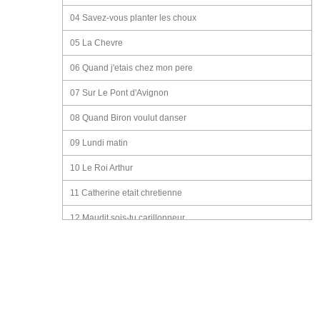
04 Savez-vous planter les choux
05 La Chevre
06 Quand j'etais chez mon pere
07 Sur Le Pont d'Avignon
08 Quand Biron voulut danser
09 Lundi matin
10 Le Roi Arthur
11 Catherine etait chretienne
12 Maudit sois-tu carillonneur
13 Aupres de ma blonde
14 La Volette
15 L'Alouette est sur la branche
16 Dans La Foret lointaine