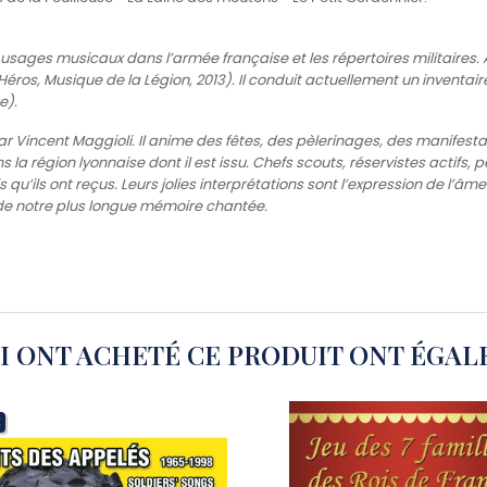
es usages musicaux dans l’armée française et les répertoires militaires. 
Héros, Musique de la Légion, 2013). Il conduit actuellement un inventa
e).
r Vincent Maggioli. Il anime des fêtes, des pèlerinages, des manifest
a région lyonnaise dont il est issu. Chefs scouts, réservistes actifs, p
u’ils ont reçus. Leurs jolies interprétations sont l’expression de l’âme 
 de notre plus longue mémoire chantée.
UI ONT ACHETÉ CE PRODUIT ONT ÉGAL
!