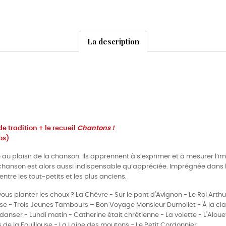
La description
de tradition + le recueil
Chantons !
os)
ite au plaisir de la chanson. Ils apprennent à s’exprimer et à mesurer 
a chanson est alors aussi indispensable qu’appréciée. Imprégnée dans 
ntre les tout-petits et les plus anciens.
ous planter les choux ? La Chèvre - Sur le pont d'Avignon - Le Roi Arth
anse - Trois Jeunes Tambours – Bon Voyage Monsieur Dumollet - À la cla
anser - Lundi matin - Catherine était chrétienne - La volette - L'Alouet
s de la Fouillouse - La Laine des moutons - Le Petit Cordonnier.