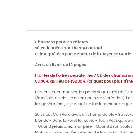
17 La Violette double
18 Jean Petit qui danse
19 Trois Jeunes Tambours
20 Malbrough s'en va t'en guerre
Chansons pour les enfants
sélectionnées par Thierry Bouzard
21 Le Roi Louis
et interprétées par le chœur de la Joyeuse Garde
22 Au Bois de la Fouillouse
Avec un livret de 16 pages
23 Bon voyage Monsieur Dumollet
Profitez de l'offre spéciale : les 7 CD des chansons 
89,90 € au lieu de 152,90 € (cliquez pour plus d'inf
24 La Laine des moutons
Berceuses, comptines, les petits sont initiés très v
25 Le Petit Cordonnier
(familiale, en classe ou en cours de récréation). L
26 A La Claire Fontaine
les générations, elle peut être facilement partagée e
26 titres : Mon Père avait un champ de blé - Savez-v
blonde - Dans la Forêt lointaine - Jean Petit qui d
- Quand j'étais chez mon père - Quand Biron voulut d
Malbrough s'en va t'en guerre - Le Roi Louis - Au boi