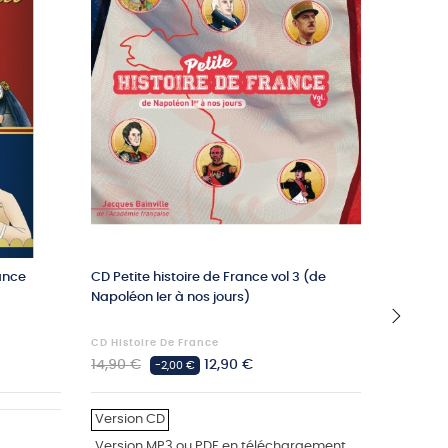
rance
CD Petite histoire de France vol 3 (de
CD Mes 
Napoléon Ier à nos jours)
CD Histoire De France
CD Poési
›
Prix
Prix
Prix
14,90 €
12,90 €
14,90 €
-2,00 €
habituel
habituel
Version CD
Version
Version MP3 ou PDF en téléchargement
Version