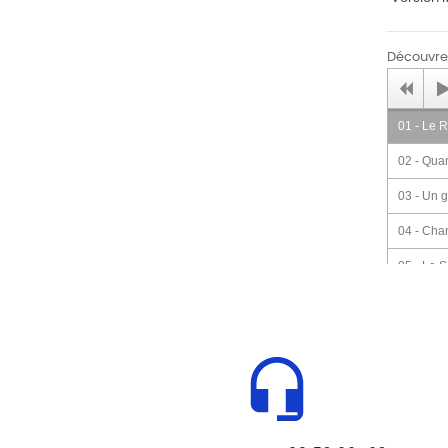
Découvrez
01 - Le R
02 - Qua
03 - Un g
04 - Cha
05 - La 
06 - En 
07 - Les
08 - Le
09 - L A
10 - Fred