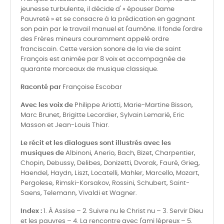
jeunesse turbulente, il décide d' « épouser Dame
Pauvreté » et se consacre à la prédication en gagnant
son pain par le travail manuel et l'aumône. Il fonde l'ordre
des Frères mineurs couramment appelé ordre
franciscain. Cette version sonore de la vie de saint
François est animée par 8 voix et accompagnée de
quarante morceaux de musique classique.
Raconté par
Françoise Escobar
Avec les voix de
Philippe Ariotti, Marie-Martine Bisson,
Marc Brunet, Brigitte Lecordier, Sylvain Lemarié, Eric
Masson et Jean-Louis Thiar.
Le récit et les dialogues sont illustrés avec les
musiques de
Albinoni, Anerio, Bach, Bizet, Charpentier,
Chopin, Debussy, Delibes, Donizetti, Dvorak, Fauré, Grieg,
Haendel, Haydn, Liszt, Locatelli, Mahler, Marcello, Mozart,
Pergolese, Rimski-Korsakov, Rossini, Schubert, Saint-
Saens, Telemann, Vivaldi et Wagner.
Index :
1. À Assise – 2. Suivre nu le Christ nu – 3. Servir Dieu
et les pauvres – 4. La rencontre avec l'ami lépreux – 5.