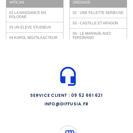
VATICAN
GRENADE
02 LA NAISSANCE EN
02 - UNE FILLETTE SERIEUSE
POLOGNE
03 - CASTILLE ET ARAGON
03 UN ELEVE STUDIEUX
04 - LE MARIAGE AVEC
04 KAROL WOJTILA ACTEUR
FERDINAND
05 TOTUS TUUS
05 - REINE DE CASTILLE ET
LEON
06 AU SEMINAIRE
06 - L ALCAZAR DE SEVILLE
07 SA PREMIERE PAROISSE
07 - LA RECONQUISTA
08 LE PLUS JEUNE EVEQUE
08 - AVEC CHRISTOPHE
COLOMB
09 AVEC LE PAPE PAUL VI
SERVICE CLIENT : 09 52 661 621
09 - LA DECOUVERTE DE L
10 HABEMUS PAPAM NOUS
AMERIQUE
AVONS UN PAPE
INFO@DIFFUSIA.FR
10 - L INQUISITION
11 A ASSISE LE DIALOGUE
AVEC LES AUTRES
RELIGIONS
11 - LE TERRIBLE
TORQUEMADA