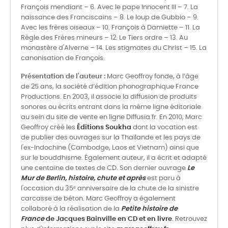
François mendiant – 6. Avec le pape Innocent III – 7. La
naissance des Franciscains – 8. Le loup de Gubbio – 9.
Avec les frères oiseaux – 10. François à Damiette – 11. La
Règle des Frères mineurs – 12. Le Tiers ordre – 13. Au
monastère d'Alverne – 14. Les stigmates du Christ – 15. La
canonisation de François.
Présentation de l'auteur :
Marc Geoffroy fonde, à l’âge
de 25 ans, la société d’édition phonographique France
Productions. En 2003, il associe la diffusion de produits
sonores ou écrits entrant dans la même ligne éditoriale
au sein du site de vente en ligne Diffusia.fr. En 2010, Marc
Geoffroy créé les
Éditions Soukha
dont la vocation est
de publier des ouvrages sur la Thaïlande et les pays de
l'ex-Indochine (Cambodge, Laos et Vietnam) ainsi que
sur le bouddhisme. Également auteur, il a écrit et adapté
une centaine de textes de CD. Son dernier ouvrage
Le
Mur de Berlin, histoire, chute et après
est paru à
l'occasion du 35ᵉ anniversaire de la chute de la sinistre
carcasse de béton. Marc Geoffroy a également
collaboré à la réalisation de la
Petite histoire de
France
de Jacques Bainville en CD et en livre
. Retrouvez