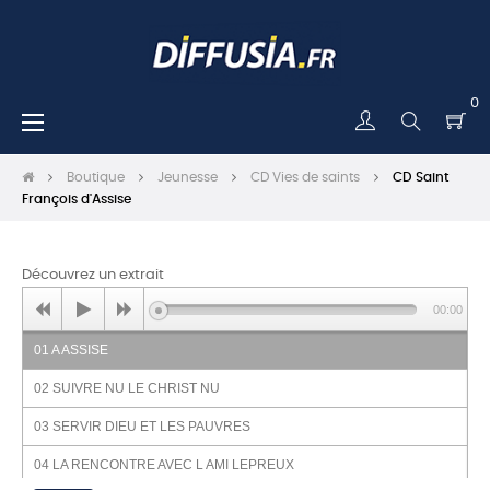
0
Basculer
☰
la
navigation
Boutique
Jeunesse
CD Vies de saints
CD Saint
François d'Assise
Découvrez un extrait
00:00
01 A ASSISE
02 SUIVRE NU LE CHRIST NU
03 SERVIR DIEU ET LES PAUVRES
04 LA RENCONTRE AVEC L AMI LEPREUX