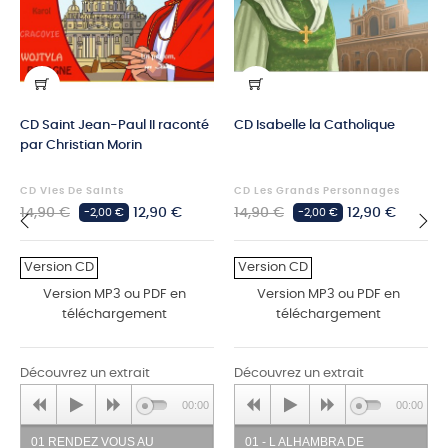
CD Saint Jean-Paul II raconté
CD Isabelle la Catholique
par Christian Morin
CD Vies De Saints
CD Les Grands Personnages
Prix
Prix
Prix
Prix
14,90 €
12,90 €
14,90 €
12,90 €
-2,00 €
-2,00 €
habituel
habituel
‹
›
Version CD
Version CD
Version MP3 ou PDF en
Version MP3 ou PDF en
téléchargement
téléchargement
Découvrez un extrait
Découvrez un extrait
00:00
00:00
01 RENDEZ VOUS AU
01 - L ALHAMBRA DE