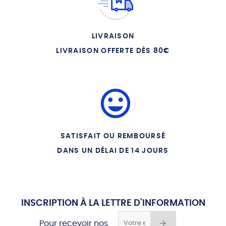
12 SANTO SUBITO LA
SAINTETE MAINTENANT
12 - LA LIBERATION DE
GRENADE
13 - JEANNE DE CASTILLE
LIVRAISON
14 - GRAND MERE DE
LIVRAISON OFFERTE DÈS 80€
CHARLES QUINT
15 - ISABELLE LA
CATHOLIQUE
SATISFAIT OU REMBOURSÉ
DANS UN DÉLAI DE 14 JOURS
INSCRIPTION À LA LETTRE D'INFORMATION
Pour recevoir nos