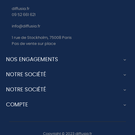
CD2 10 VENI CREATOR
diffusia.fr
09 52 661 621
CD2 11 MERE DE L
ESPERANCE
info@diffusia.fr
CD2 12 SALVE REGINA
1 rue de Stockholm, 75008 Paris
Pas de vente sur place
CD2 13 STABAT MATER
CD2 14 OREMUS PRO
NOS ENGAGEMENTS
PONTIFICE

CD2 15 LAUDATE DOMINUM
NOTRE SOCIÉTÉ

CD2 16 O SAINT ESPRIT
NOTRE SOCIÉTÉ

CD2 17 ESPRIT SAINT
CD2 18 ATTENDE DOMINE
COMPTE

CD3 01 LE VOICI L AGNEAU SI
DOUX
CD3 02 O L AUGUSTE
SACREMENT
Copyright © 2023 diffusia.fr