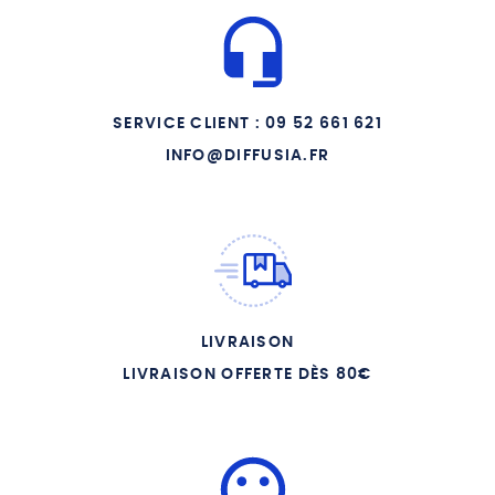
CD1 06 DIEU NOUS
VOULONS CHANTER TON
NOM
CD1 07 CREDO ROYAL
CD1 08 J ENGAGEAI MA
SERVICE CLIENT : 09 52 661 621
PROMESSE
INFO@DIFFUSIA.FR
CD1 09 DANS LE SILENCE
DU MATIN
CD1 10 VIVE JESUS VIVE SA
CROIX
CD1 11 CHRISTUS VINCIT
CD1 12 PITIE MON DIEU
LIVRAISON
CD1 13 JESUS DOUX ET
HUMBLE DE COEUR
LIVRAISON OFFERTE DÈS 80€
CD1 14 CANTATE POUR
SAINTE JEANNE D ARC
CD1 15 CANTATE DOMINO