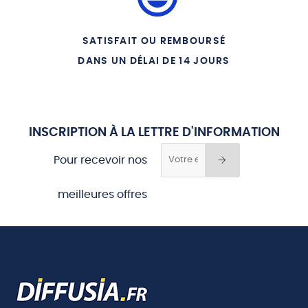
CD1 16 VIVANT ET GLORIEUX
CD1 17 DE PROFUNDIS
SATISFAIT OU REMBOURSÉ
CD1 18 IMPROVISATION A L
ORGUE
DANS UN DÉLAI DE 14 JOURS
CD2 01 AVE MARIA
CD2 02 J IRAI LA VOIR UN
JOUR
INSCRIPTION À LA LETTRE D'INFORMATION
CD2 03 O MA REINE
Pour recevoir nos
CD2 04 MAGNIFICAT
CD2 05 REINE DE FRANCE
meilleures offres
CD2 06 JE METS MA
CONFIANCE
CD2 07 REGINA COELI
CD2 08 HEUREUX QUI DES
SON ENFANCE
CD2 09 LAUDATE MARIAM