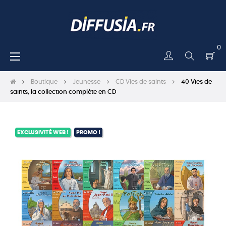
0
Basculer
☰
la
navigation
Boutique
Jeunesse
CD Vies de saints
40 Vies de
saints, la collection complète en CD
EXCLUSIVITÉ WEB !
PROMO !