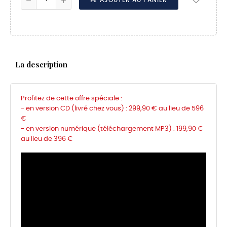
AJOUTER AU PANIER
La description
Profitez de cette offre spéciale :
- en version CD (livré chez vous) : 299,90 € au lieu de 596
€
-
en version numérique (téléchargement MP3) :
199,90 €
au lieu de 396 €