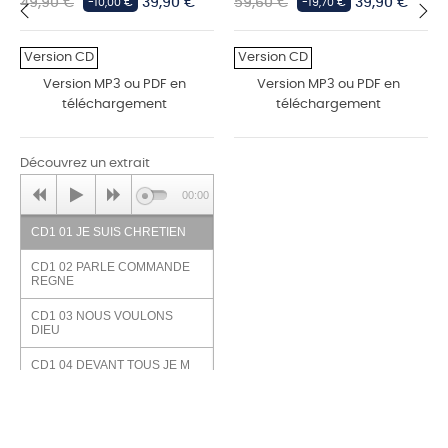
Prix
Prix
Prix
Prix
49,90 €
39,90 €
59,60 €
39,90 €
-10,00 €
-19,70 €
habituel
habituel
‹
›
Version CD
Version CD
Version MP3 ou PDF en
Version MP3 ou PDF en
téléchargement
téléchargement
Découvrez un extrait
00:00
CD1 01 JE SUIS CHRETIEN
CD1 02 PARLE COMMANDE
REGNE
CD1 03 NOUS VOULONS
DIEU
CD1 04 DEVANT TOUS JE M
ENGAGE
CD1 05 ATTENDE DOMINE