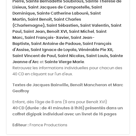
Pierre,
Sainte Bernadette Soubirous,
Sainte Thérèse de
Lisieux,
Saint Jacques de Compostelle,
Saint
Dominique,
Sainte Catherine Labouré,
Saint
Martin,
Saint Benoît,
Saint Charles
(Charlemagne),
Saint Sébastien,
Saint Valentin,
Saint
Paul,
Saint Jean,
Benoît XVI,
Saint Michel
,
Saint
Marc,
Saint François-Xavier,
Saint Jean-
Baptiste,
Saint Antoine de Padoue,
Saint François
d'Assise,
Saint Ignace de Loyola,
Vénérable Pie XII,
Saint Vincent de Paul,
Saint Nicolas,
Saint Louis,
Sainte
Jeanne d'Arc
et
Sainte Vierge Marie
.
Retrouvez les informations individuelles pour chacun des
40 CD en cliquant sur l'un d'eux.
Textes de Jacques Bainville, Benoît Mancheron et Marc
Geoffroy
Enfant, dès l'âge de 8 ans (9 ans pour Benoît XVI)
40 CD (durée : de 41 minutes à 1h16) présentés dans un
coffret digipak individuel avec un livret de 16 pages
Editeur :
France Productions