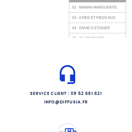
02 - MAMAN MARGUERITE
03 - A PIED ET PIEDS NUS
04 - ENVIE D ETUDIER
05 - AU SEMINAIRE
06 - L APPARITION DE
COMOLLO
07 - L IMMACULEE
CONCEPTION
08 - UN DIMANCHE AU
PATRONAGE
09 - AU SERVICE DES
SERVICE CLIENT : 09 52 661 621
TURINOIS
INFO@DIFFUSIA.FR
10 - LA FORMATION
PROFESSIONNELLE
11 - L ORDRE DES
SALESIENS