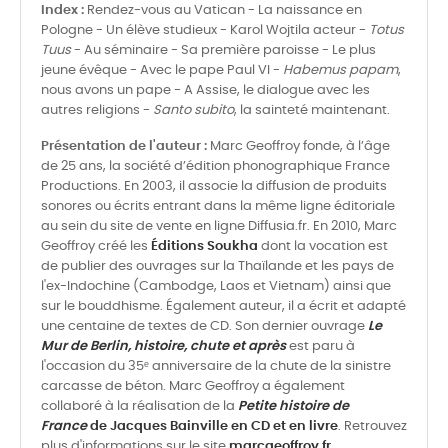
Index :
Rendez-vous au Vatican - La naissance en
Pologne - Un élève studieux - Karol Wojtila acteur -
Totus
Tuus
- Au séminaire - Sa première paroisse - Le plus
jeune évêque - Avec le pape Paul VI -
Habemus papam
,
nous avons un pape - A Assise, le dialogue avec les
autres religions -
Santo subito
, la sainteté maintenant.
Présentation de l'auteur :
Marc Geoffroy fonde, à l’âge
de 25 ans, la société d’édition phonographique France
Productions. En 2003, il associe la diffusion de produits
sonores ou écrits entrant dans la même ligne éditoriale
au sein du site de vente en ligne Diffusia.fr. En 2010, Marc
Geoffroy créé les
Éditions Soukha
dont la vocation est
de publier des ouvrages sur la Thaïlande et les pays de
l'ex-Indochine (Cambodge, Laos et Vietnam) ainsi que
sur le bouddhisme. Également auteur, il a écrit et adapté
une centaine de textes de CD. Son dernier ouvrage
Le
Mur de Berlin, histoire, chute et après
est paru à
l'occasion du 35ᵉ anniversaire de la chute de la sinistre
carcasse de béton. Marc Geoffroy a également
collaboré à la réalisation de la
Petite histoire de
France
de Jacques Bainville en CD et en livre
. Retrouvez
plus d'informations sur le site
marcgeoffroy.fr.