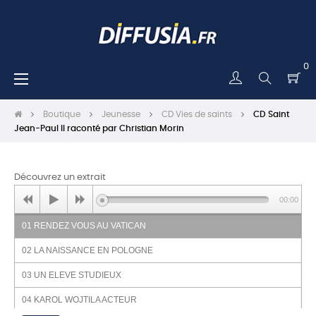
0
Basculer
☰
la
navigation
Boutique
Jeunesse
CD Vies de saints
CD Saint
Jean-Paul II raconté par Christian Morin
Découvrez un extrait
00:00
01 RENDEZ VOUS AU VATICAN
02 LA NAISSANCE EN POLOGNE
03 UN ELEVE STUDIEUX
04 KAROL WOJTILA ACTEUR