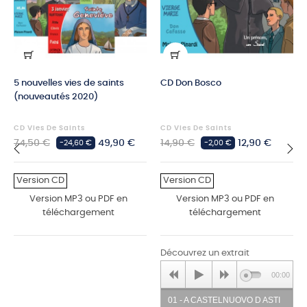
5 nouvelles vies de saints
CD Don Bosco
(nouveautés 2020)
CD Vies De Saints
CD Vies De Saints
Prix
Prix
Prix
Prix
74,50 €
49,90 €
14,90 €
12,90 €
-24,60 €
-2,00 €
habituel
habituel
‹
›
Version CD
Version CD
Version MP3 ou PDF en
Version MP3 ou PDF en
téléchargement
téléchargement
Découvrez un extrait
00:00
01 - A CASTELNUOVO D ASTI