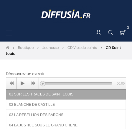
0
Basculer
☰
la
navigation
Boutique
Jeunesse
CD Vies de saints
CD Saint
Louis
Découvrez un extrait
00:00
01 SUR LES TRACES DE SAINT LOUIS
02 BLANCHE DE CASTILLE
03 LA REBELLION DES BARONS
04 LA JUSTICE SOUS LE GRAND CHENE