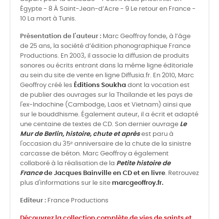
Égypte - 8 À Saint-Jean-d’Acre - 9 Le retour en France -
10 La mort à Tunis.
Présentation de l'auteur :
Marc Geoffroy fonde, à l’âge
de 25 ans, la société d’édition phonographique France
Productions. En 2003, il associe la diffusion de produits
sonores ou écrits entrant dans la même ligne éditoriale
au sein du site de vente en ligne Diffusia.fr. En 2010, Marc
Geoffroy créé les
Éditions Soukha
dont la vocation est
de publier des ouvrages sur la Thaïlande et les pays de
l'ex-Indochine (Cambodge, Laos et Vietnam) ainsi que
sur le bouddhisme. Également auteur, il a écrit et adapté
une centaine de textes de CD. Son dernier ouvrage
Le
Mur de Berlin, histoire, chute et après
est paru à
l'occasion du 35ᵉ anniversaire de la chute de la sinistre
carcasse de béton. Marc Geoffroy a également
collaboré à la réalisation de la
Petite histoire de
France
de Jacques Bainville en CD et en livre
. Retrouvez
plus d'informations sur le site
marcgeoffroy.fr.
Editeur :
France Productions
Découvrez la collection complète de vies de saints et