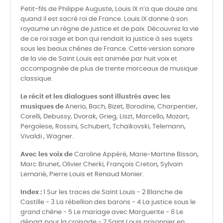
Petit-fils de Philippe Auguste, Louis IX n’a que douze ans
quand il est sacré roi de France. Louis IX donne à son
royaume un règne de justice et de paix. Découvrez la vie
de ce roi sage et bon qui rendait la justice à ses sujets
sous les beaux chênes de France. Cette version sonore
de la vie de Saint Louis est animée par huit voix et
accompagnée de plus de trente morceaux de musique
classique.
Le récit et les dialogues sont illustrés avec les
musiques de
Anerio, Bach, Bizet, Borodine, Charpentier,
Corelli, Debussy, Dvorak, Grieg, Liszt, Marcello, Mozart,
Pergolese, Rossini, Schubert, Tchaïkovski, Telemann,
Vivaldi , Wagner.
Avec les voix de
Caroline Appéré, Marie-Martine Bisson,
Marc Brunet, Olivier Cherki, François Creton, Sylvain
Lemarié, Pierre Louis et Renaud Monier.
Index :
1 Sur les traces de Saint Louis - 2 Blanche de
Castille - 3 La rébellion des barons - 4 La justice sous le
grand chêne - 5 Le mariage avec Marguerite - 6 Le
départ pour la croisade - 7 Saint Louis prisonnier en