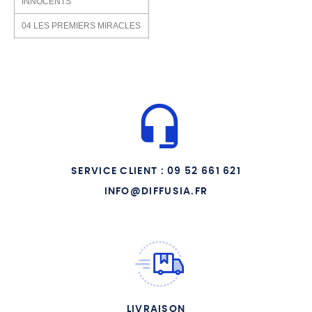
INNOCENTS
04 LES PREMIERS MIRACLES
05 LE MYSTERE DES
PARABOLES
06 JESUS MARCHE SUR L
EAU
07 JESUS SE REND A
JERUSALEM
08 LA TRAHISON DE JUDAS
SERVICE CLIENT : 09 52 661 621
09 L AGONIE DU CHRIST
INFO@DIFFUSIA.FR
10 PIERRE RENIE JESUS
11 JESUS CONDAMNE
12 JESUS SUR LA CROIX
13 LA MORT DE JESUS
14 LA RESURRECTION
LIVRAISON