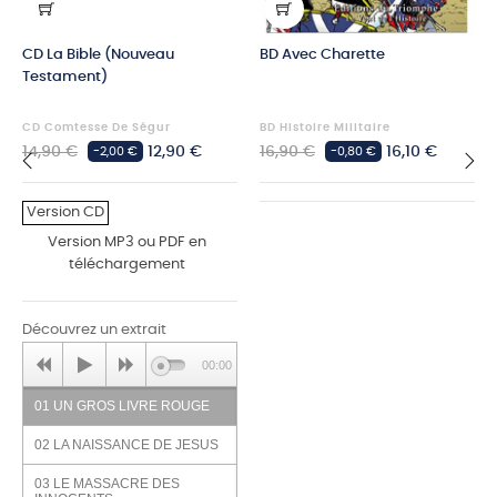
CD La Bible (Nouveau
BD Avec Charette
Testament)
CD Comtesse De Ségur
BD Histoire Militaire
Prix
Prix
Prix
Prix
14,90 €
12,90 €
16,90 €
16,10 €
-2,00 €
-0,80 €
habituel
habituel
‹
›
Version CD
Version MP3 ou PDF en
téléchargement
Découvrez un extrait
00:00
01 UN GROS LIVRE ROUGE
02 LA NAISSANCE DE JESUS
03 LE MASSACRE DES