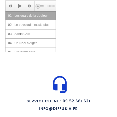
00:00
01 - Les quais de la douleur
02 - Le pays qui n existe plus
03 - Santa Cruz
04 - Un Noel a Alger
05 - Les barricades
06 - Ceux qui ont choisi la
France
07 - Le pain de la misere
08 - Nostalgerie
09 - Annees 60
SERVICE CLIENT : 09 52 661 621
10 - Djebel Amour (live)
INFO@DIFFUSIA.FR
11 - Les barricades (live)