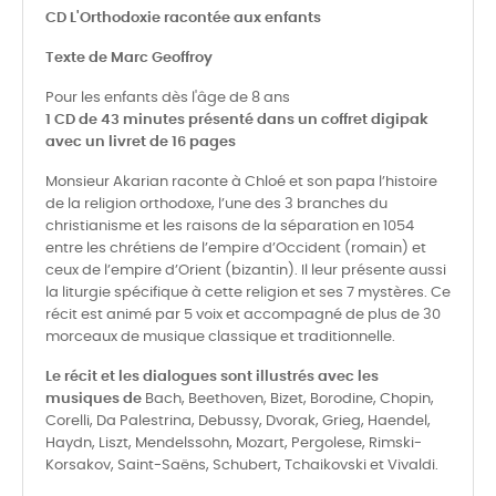
CD L'Orthodoxie racontée aux enfants
Texte de Marc Geoffroy
Pour les enfants dès l'âge de 8 ans
1 CD de 43 minutes présenté dans un coffret digipak
avec un livret de 16 pages
Monsieur Akarian raconte à Chloé et son papa l’histoire
de la religion orthodoxe, l’une des 3 branches du
christianisme et les raisons de la séparation en 1054
entre les chrétiens de l’empire d’Occident (romain) et
ceux de l’empire d’Orient (bizantin). Il leur présente aussi
la liturgie spécifique à cette religion et ses 7 mystères. Ce
récit est animé par 5 voix et accompagné de plus de 30
morceaux de musique classique et traditionnelle.
Le récit et les dialogues sont illustrés avec les
musiques de
Bach, Beethoven, Bizet, Borodine, Chopin,
Corelli, Da Palestrina, Debussy, Dvorak, Grieg, Haendel,
Haydn, Liszt, Mendelssohn, Mozart, Pergolese, Rimski-
Korsakov, Saint-Saëns, Schubert, Tchaikovski et Vivaldi.