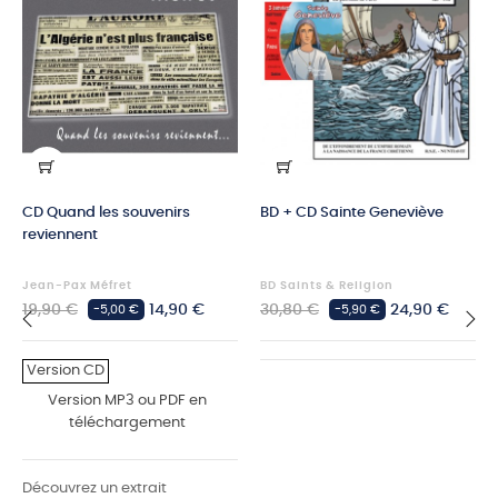
CD Quand les souvenirs
BD + CD Sainte Geneviève
reviennent
Jean-Pax Méfret
BD Saints & Religion
Prix
Prix
Prix
Prix
19,90 €
14,90 €
30,80 €
24,90 €
-5,00 €
-5,90 €
habituel
habituel
‹
›
Version CD
Version MP3 ou PDF en
téléchargement
Découvrez un extrait