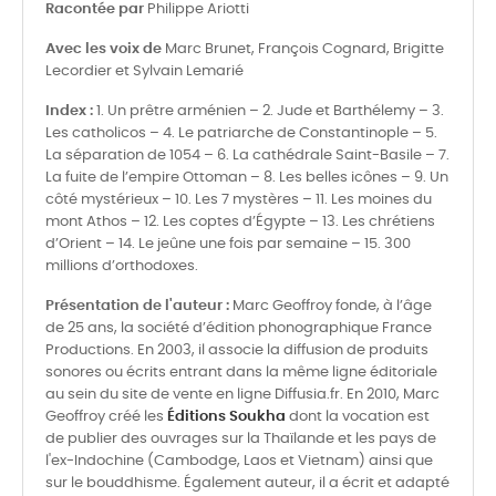
Racontée par
Philippe Ariotti
Avec les voix de
Marc Brunet, François Cognard, Brigitte
Lecordier et Sylvain Lemarié
Index :
1. Un prêtre arménien – 2. Jude et Barthélemy – 3.
Les catholicos – 4. Le patriarche de Constantinople – 5.
La séparation de 1054 – 6. La cathédrale Saint-Basile – 7.
La fuite de l’empire Ottoman – 8. Les belles icônes – 9. Un
côté mystérieux – 10. Les 7 mystères – 11. Les moines du
mont Athos – 12. Les coptes d’Égypte – 13. Les chrétiens
d’Orient – 14. Le jeûne une fois par semaine – 15. 300
millions d’orthodoxes.
Présentation de l'auteur :
Marc Geoffroy fonde, à l’âge
de 25 ans, la société d’édition phonographique France
Productions. En 2003, il associe la diffusion de produits
sonores ou écrits entrant dans la même ligne éditoriale
au sein du site de vente en ligne Diffusia.fr. En 2010, Marc
Geoffroy créé les
Éditions Soukha
dont la vocation est
de publier des ouvrages sur la Thaïlande et les pays de
l'ex-Indochine (Cambodge, Laos et Vietnam) ainsi que
sur le bouddhisme. Également auteur, il a écrit et adapté