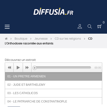
0
Basculer
☰
la
navigation
Boutique
Jeunesse
CD sur les religions
CD
L'Orthodoxie racontée aux enfants
Découvrez un extrait
00:00
01 - UN PRETRE ARMENIEN
02 - JUDE ET BARTHELEMY
03 - LES CATHOLICOS
04 - LE PATRIARCHE DE CONSTANTINOPLE