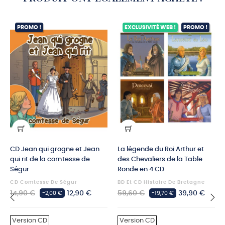
PROMO !
EXCLUSIVITÉ WEB !
PROMO !
CD Jean qui grogne et Jean
La légende du Roi Arthur et
qui rit de la comtesse de
des Chevaliers de la Table
Ségur
Ronde en 4 CD
CD Comtesse De Ségur
BD Et CD Histoire De Bretagne
Prix
Prix
Prix
Prix
14,90 €
12,90 €
59,60 €
39,90 €
-2,00 €
-19,70 €
habituel
habituel
‹
›
Version CD
Version CD