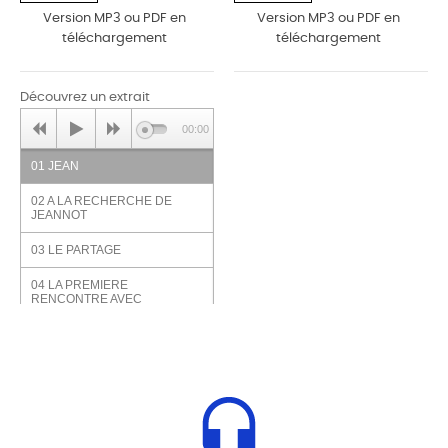
Version MP3 ou PDF en
Version MP3 ou PDF en
téléchargement
téléchargement
Découvrez un extrait
00:00
01 JEAN
02 A LA RECHERCHE DE
JEANNOT
03 LE PARTAGE
04 LA PREMIERE
RENCONTRE AVEC
MONSIEUR ABEL
05 MONSIEUR KERSAC
06 LA BONNE AFFAIRE
07 A LA RENCONTRE DE
SIMON