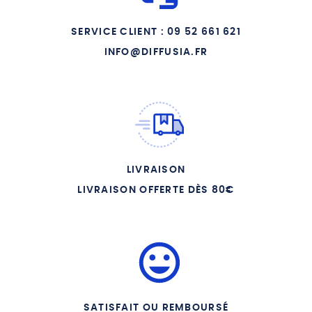
08 LES DEBUTS DE JEAN ET
DE JEANNOT
SERVICE CLIENT : 09 52 661 621
09 LES RETROUVAILLES
INFO@DIFFUSIA.FR
10 LES HABITS NEUFS
11 LE BAL
12 MONSIEUR LE PEINTRE
EST DECOUVERT
13 MONSIEUR ABEL
CHERCHE A PLACER JEAN
LIVRAISON
14 JEAN CHEZ LE PETIT
LIVRAISON OFFERTE DÈS 80€
ROGER
15 MONSIEUR KERSAC A
PARIS
16 CHEZ MONSIEUR DE
GRIGNAN
17 LA NOCE
SATISFAIT OU REMBOURSÉ