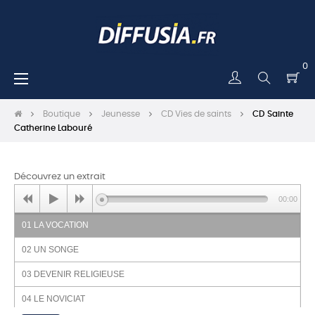
0
Basculer
☰
la
navigation
Boutique
Jeunesse
CD Vies de saints
CD Sainte
Catherine Labouré
Découvrez un extrait
00:00
01 LA VOCATION
02 UN SONGE
03 DEVENIR RELIGIEUSE
04 LE NOVICIAT