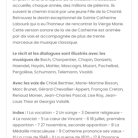
accueille, chaque année, des millions de pèlerins. Ils
suivent le chemin tracé par une jeune Fille de la Charité.
Retrouvez le destin exceptionnel de Sainte Catherine
Labouré qui a eu l'honneur de rencontrer la Vierge Marie.
Cette version sonore de la vie de Catherine est animée
par dix voix et accompagnée de plus de trente
morceaux de musique classique.
Le récit et les dialogues sont illustrés avec les
musiques de
Bach, Charpentier, Chopin, Donizetti,
Haendel, Haydn, Mahler, Mascagni, Mozart, Pachelbel,
Pergolèse, Schumann, Telemann, Vivaldi.
Avec les voix de
Chloé Berthier, Marie-Martine Bisson,
Marc Brunet, Gérard Chevallier-Appert, François Creton,
Renaud Monier, Jean-Charles Pascal, Lise Roy, Jean-
Louis Thiar et Georgia Valalik.
Index :
1 La vocation - 2 Un songe - 3 Devenir religieuse -
4 Le noviciat - 5 Le cœur de Vincent - 6 18 juillet, première
apparition - 7 27 novembre, seconde apparition - 8 La
Médaille miraculeuse - 9 Catherine prononce ses vœux -
10 La croix de 1848 - 11 La guerre de 1870 - 12 À l’hospice