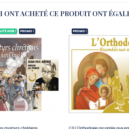
UI ONT ACHETÉ CE PRODUIT ONT ÉGAL
VITÉ WEB !
PROMO !
PROMO !
es martyrs chrétiens
CD L'Orthodoxie racontée aux en