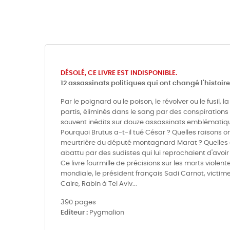
DÉSOLÉ, CE LIVRE EST INDISPONIBLE.
12 assassinats politiques qui ont changé l'histoir
Par le poignard ou le poison, le révolver ou le fusi
partis, éliminés dans le sang par des conspirations
souvent inédits sur douze assassinats emblématique
Pourquoi Brutus a-t-il tué César ? Quelles raisons 
meurtrière du député montagnard Marat ? Quelles ci
abattu par des sudistes qui lui reprochaient d'avoi
Ce livre fourmille de précisions sur les morts viole
mondiale, le président français Sadi Carnot, victim
Caire, Rabin à Tel Aviv...
390 pages
Editeur :
Pygmalion