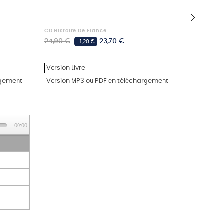
& Méfret
CD Histoire De France
Jean-Pax
›
Prix
Prix
Prix
24,90 €
23,70 €
46,80 €
-1,20 €
habituel
habituel
Version Livre
Version
rgement
Version MP3 ou PDF en téléchargement
Version
00:00