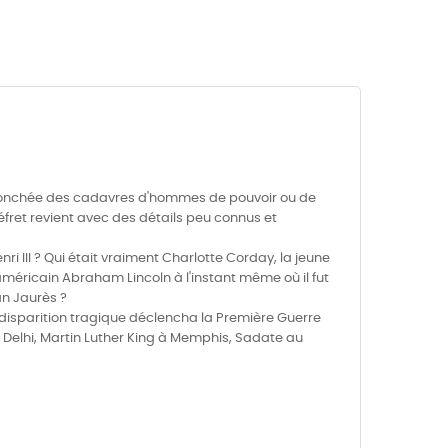
est jonchée des cadavres d'hommes de pouvoir ou de
éfret revient avec des détails peu connus et
 III ? Qui était vraiment Charlotte Corday, la jeune
méricain Abraham Lincoln à l'instant même où il fut
an Jaurès ?
a disparition tragique déclencha la Première Guerre
w Delhi, Martin Luther King à Memphis, Sadate au