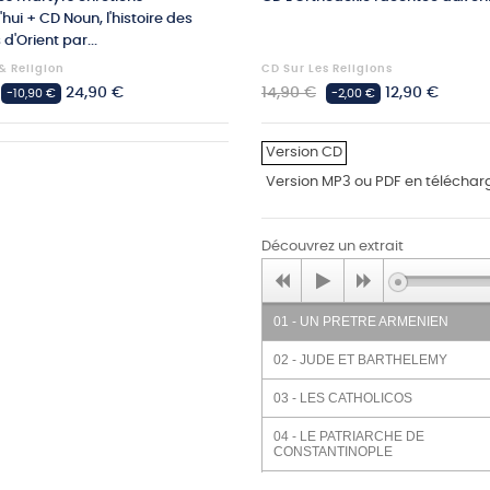
hui + CD Noun, l'histoire des
d'Orient par...
& Religion
CD Sur Les Religions
Prix
Prix
Prix
24,90 €
14,90 €
12,90 €
-10,90 €
-2,00 €
habituel
Version CD
Version MP3 ou PDF en télécha
Découvrez un extrait
01 - UN PRETRE ARMENIEN
02 - JUDE ET BARTHELEMY
03 - LES CATHOLICOS
04 - LE PATRIARCHE DE
CONSTANTINOPLE