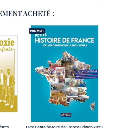
EMENT ACHETÉ :
PROMO !
EXCLUSI
fants
Livre Petite histoire de France Edition 2025
3 CD Le 