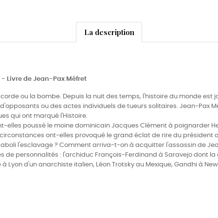
La description
e - Livre de Jean-Pax Méfret
l, la corde ou la bombe. Depuis la nuit des temps, l'histoire du monde 
 d'opposants ou des actes individuels de tueurs solitaires. Jean-Pax M
s qui ont marqué l'Histoire.
ont-elles poussé le moine dominicain Jacques Clément à poignarder Henri
rconstances ont-elles provoqué le grand éclat de rire du président a
r aboli l'esclavage ? Comment arriva-t-on à acquitter l'assassin de Je
ntes de personnalités : l'archiduc François-Ferdinand à Saravejo dont l
e à Lyon d'un anarchiste italien, Léon Trotsky au Mexique, Gandhi à Ne