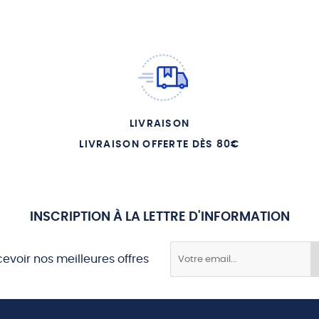
05 - LA SEPARATION DE 1054
06 - LA CATHEDRALE SAINT BASI
07 - LA FUITE DE L EMPIRE OTTO
08 - LES BELLES ICONES
09 - UN COTE MYSTERIEUX
LIVRAISON
10 - LES 7 MYSTERES
LIVRAISON OFFERTE DÈS 80€
11 - LES MOINES DU MONT ATOS
12 - LES COPTES D EGYPTE
13 - LES CHRETIENS D ORIENT
INSCRIPTION À LA LETTRE D'INFORMATION
14 - LE JEUNE UNE FOIS PAR SE
15 - 300 MILLIONS D ORTHODOXE
cevoir nos meilleures offres