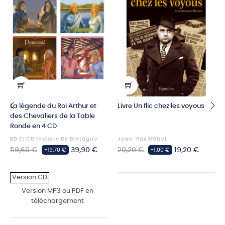
La légende du Roi Arthur et
Livre Un flic chez les voyous
des Chevaliers de la Table
‹
›
Ronde en 4 CD
BD Et CD Histoire De Bretagne
Jean-Pax Méfret
Prix
Prix
Prix
Prix
59,60 €
39,90 €
20,20 €
19,20 €
-19,70 €
-1,00 €
habituel
habituel
Version CD
Version MP3 ou PDF en
téléchargement