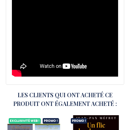
LES CLIENTS QUI ONT ACHETÉ CE
PRODUIT ONT ÉGALEMENT ACHETÉ :
EXCLUSIVITÉ WEB !
PROMO !
PROMO !