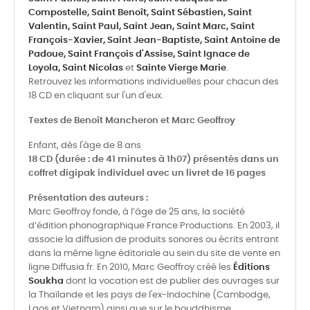
Compostelle,
Saint Benoît,
Saint Sébastien,
Saint
Valentin,
Saint Paul,
Saint Jean,
Saint Marc,
Saint
François-Xavier,
Saint Jean-Baptiste,
Saint Antoine de
Padoue,
Saint François d'Assise,
Saint Ignace de
Loyola,
Saint Nicolas
et
Sainte Vierge Marie
.
Retrouvez les informations individuelles pour chacun des
18 CD en cliquant sur l'un d'eux.
Textes de Benoît Mancheron et Marc Geoffroy
Enfant, dès l'âge de 8 ans
18 CD (durée : de 41 minutes à 1h07) présentés dans un
coffret digipak individuel avec un livret de 16 pages
Présentation des auteurs :
Marc Geoffroy fonde, à l’âge de 25 ans, la société
d’édition phonographique France Productions. En 2003, il
associe la diffusion de produits sonores ou écrits entrant
dans la même ligne éditoriale au sein du site de vente en
ligne Diffusia.fr. En 2010, Marc Geoffroy créé les
Éditions
Soukha
dont la vocation est de publier des ouvrages sur
la Thaïlande et les pays de l'ex-Indochine (Cambodge,
Laos et Vietnam) ainsi que sur le bouddhisme.