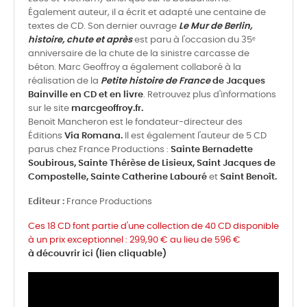
Également auteur, il a écrit et adapté une centaine de
textes de CD. Son dernier ouvrage
Le Mur de Berlin,
histoire, chute et après
est paru à l'occasion du 35ᵉ
anniversaire de la chute de la sinistre carcasse de
béton. Marc Geoffroy a également collaboré à la
réalisation de la
Petite histoire de France
de Jacques
Bainville en CD et en livre
. Retrouvez plus d'informations
sur le site
marcgeoffroy.fr.
Benoït Mancheron est le fondateur-directeur des
Éditions
Via Romana.
Il est également l'auteur de 5 CD
parus chez France Productions :
Sainte Bernadette
Soubirous,
Sainte Thérèse de Lisieux,
Saint Jacques de
Compostelle,
Sainte Catherine Labouré
et
Saint Benoît.
Editeur :
France Productions
Ces 18 CD font partie d'une collection de 40 CD disponible
à un prix exceptionnel : 299,90 € au lieu de 596 €
à découvrir ici (lien cliquable)